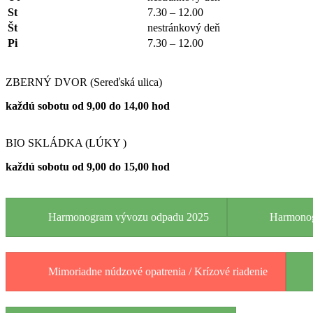
St
7.30 – 12.00
Št
nestránkový deň
Pi
7.30 – 12.00
ZBERNÝ DVOR (Sereďská ulica)
každú sobotu od 9,00 do 14,00 hod
BIO SKLÁDKA (LÚKY )
každú sobotu od 9,00 do 15,00 hod
Harmonogram vývozu odpadu 2025
Harmonog
Mimoriadne núdzové opatrenia / Krízové riadenie