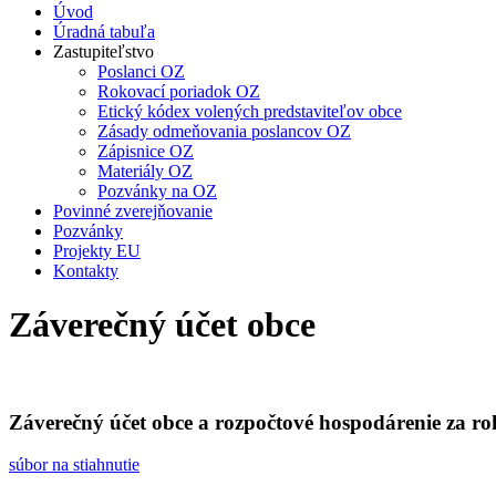
Úvod
Úradná tabuľa
Zastupiteľstvo
Poslanci OZ
Rokovací poriadok OZ
Etický kódex volených predstaviteľov obce
Zásady odmeňovania poslancov OZ
Zápisnice OZ
Materiály OZ
Pozvánky na OZ
Povinné zverejňovanie
Pozvánky
Projekty EU
Kontakty
Záverečný účet obce
Záverečný účet obce a rozpočtové hospodárenie za r
súbor na stiahnutie