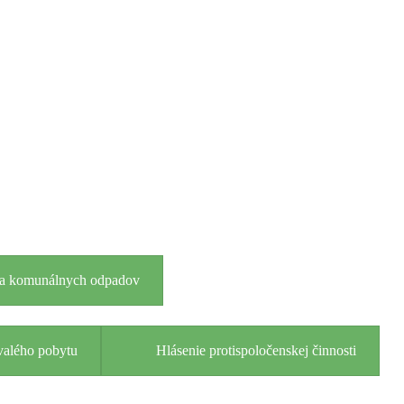
nia komunálnych odpadov
valého pobytu
Hlásenie protispoločenskej činnosti