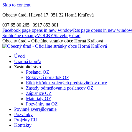
Skip to content
Obecný úrad, Hlavná 17, 951 32 Horná Kráľová
037 65 80 265 | 0917 853 801
Facebook page opens in new window
Rss page opens in new windo
Smútočné oznamy
VOĽBY
Stavebný úrad
Obecný úrad – Oficiálne stránky obce Horná Kráľová
Úvod
Úradná tabuľa
Zastupiteľstvo
Poslanci OZ
Rokovací poriadok OZ
Etický kódex volených predstaviteľov obce
Zásady odmeňovania poslancov OZ
Zápisnice OZ
Materiály OZ
Pozvánky na OZ
Povinné zverejňovanie
Pozvánky
Projekty EU
Kontakty