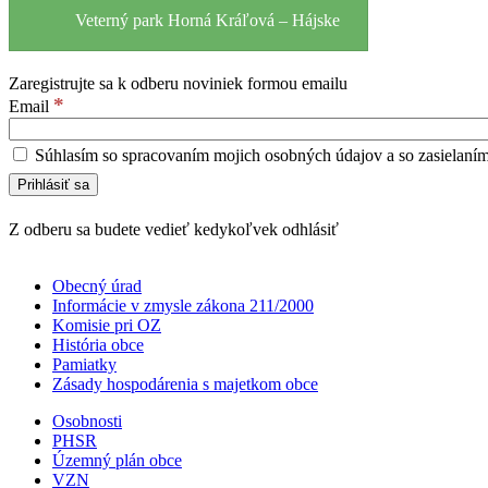
Veterný park Horná Kráľová – Hájske
Zaregistrujte sa k odberu noviniek formou emailu
*
Email
Súhlasím so spracovaním mojich osobných údajov a so zasielaní
Z odberu sa budete vedieť kedykoľvek odhlásiť
Obecný úrad
Informácie v zmysle zákona 211/2000
Komisie pri OZ
História obce
Pamiatky
Zásady hospodárenia s majetkom obce
Osobnosti
PHSR
Územný plán obce
VZN