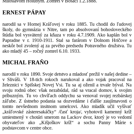
Miloslavom Holubym. Zomrel v Bošáci 1.2.1888.
ERNEST PÁPAY
narodil sa v Hornej Kráľovej v roku 1885. Tu chodil do ľudovej
školy, do gymnázia v Nitre, tam po absolvovaní bohosloveckého
štúdia bol vysvätený za kňaza v roku 4.7.1909. Ako kaplán bol v
Papradne v r. 1910-1911. Stal sa farárom v Dolnom Hričove a
neskôr bol zvolený aj za prvého predsedu Potravného družstva. Tu
ako mladý 45 – ročný zomrel 6.10. 1933.
MICHAL FRAŇO
narodil v roku 1890. Svoje detstvo a mladosť prežil v našej dedine –
v Sliváši. V 18-tich rokoch narukoval a ako vojak pracoval na
železnici v Spišskej Novej Vsi. Tu sa aj oženil a trvale býval. Na
svoju rodnú obec však nezabúdal, rád sa vracal domov, k svojim
príbuzným. Tu vo chvíľach oddychu sa venoval svojej rezbárskej
záľube. Z ústneho podania sa dozvedáme i ďalšie zaujímavosti o
tomto nevšednom insitnom umelcovi. Ako mladík učil vyšívať
„kráľovské zásteresakáčky“ /časť kroja/, vyhotovil kamenný kríž
umiestnený v chotári smerom na Lackov dvor, ktorý je vo vedomí
obyvateľov ako „Kišjoškov kríž“ a sochu Panny Márie s
podstavcom v centre obce.