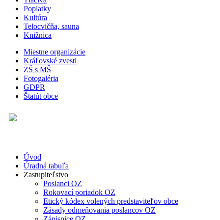
Poplatky
Kultúra
Telocvičňa, sauna
Knižnica
Miestne organizácie
Kráľovské zvesti
ZŠ s MŠ
Fotogaléria
GDPR
Štatút obce
Úvod
Úradná tabuľa
Zastupiteľstvo
Poslanci OZ
Rokovací poriadok OZ
Etický kódex volených predstaviteľov obce
Zásady odmeňovania poslancov OZ
Zápisnice OZ