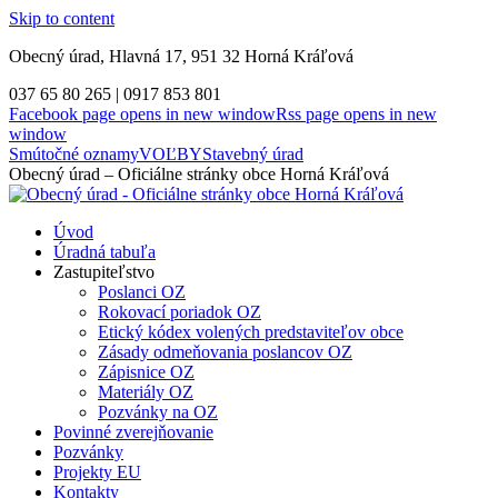
Skip to content
Obecný úrad, Hlavná 17, 951 32 Horná Kráľová
037 65 80 265 | 0917 853 801
Facebook page opens in new window
Rss page opens in new
window
Smútočné oznamy
VOĽBY
Stavebný úrad
Obecný úrad – Oficiálne stránky obce Horná Kráľová
Úvod
Úradná tabuľa
Zastupiteľstvo
Poslanci OZ
Rokovací poriadok OZ
Etický kódex volených predstaviteľov obce
Zásady odmeňovania poslancov OZ
Zápisnice OZ
Materiály OZ
Pozvánky na OZ
Povinné zverejňovanie
Pozvánky
Projekty EU
Kontakty