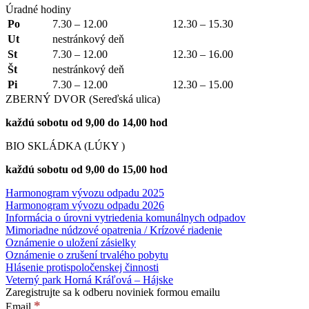
Úradné hodiny
Po
7.30 – 12.00
12.30 – 15.30
Ut
nestránkový deň
St
7.30 – 12.00
12.30 – 16.00
Št
nestránkový deň
Pi
7.30 – 12.00
12.30 – 15.00
ZBERNÝ DVOR (Sereďská ulica)
každú sobotu od 9,00 do 14,00 hod
BIO SKLÁDKA (LÚKY )
každú sobotu od 9,00 do 15,00 hod
Harmonogram vývozu odpadu 2025
Harmonogram vývozu odpadu 2026
Informácia o úrovni vytriedenia komunálnych odpadov
Mimoriadne núdzové opatrenia / Krízové riadenie
Oznámenie o uložení zásielky
Oznámenie o zrušení trvalého pobytu
Hlásenie protispoločenskej činnosti
Veterný park Horná Kráľová – Hájske
Zaregistrujte sa k odberu noviniek formou emailu
*
Email