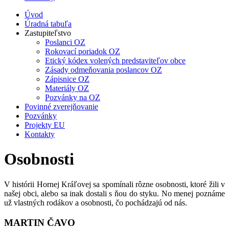
Úvod
Úradná tabuľa
Zastupiteľstvo
Poslanci OZ
Rokovací poriadok OZ
Etický kódex volených predstaviteľov obce
Zásady odmeňovania poslancov OZ
Zápisnice OZ
Materiály OZ
Pozvánky na OZ
Povinné zverejňovanie
Pozvánky
Projekty EU
Kontakty
Osobnosti
V histórii Hornej Kráľovej sa spomínali rôzne osobnosti, ktoré žili v
našej obci, alebo sa inak dostali s ňou do styku. No menej poznáme
už vlastných rodákov a osobnosti, čo pochádzajú od nás.
MARTIN ČAVO