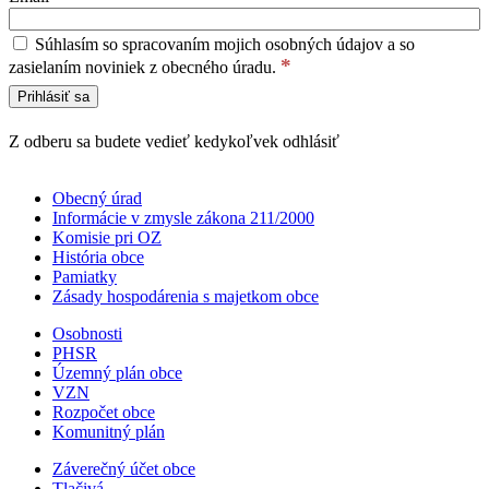
Súhlasím so spracovaním mojich osobných údajov a so
*
zasielaním noviniek z obecného úradu.
Z odberu sa budete vedieť kedykoľvek odhlásiť
Obecný úrad
Informácie v zmysle zákona 211/2000
Komisie pri OZ
História obce
Pamiatky
Zásady hospodárenia s majetkom obce
Osobnosti
PHSR
Územný plán obce
VZN
Rozpočet obce
Komunitný plán
Záverečný účet obce
Tlačivá