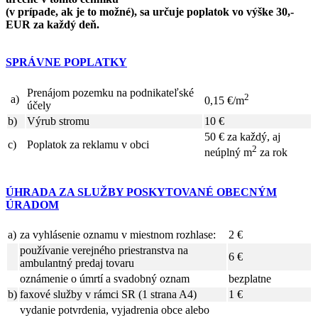
(v prípade, ak je to možné), sa určuje poplatok vo výške 30,-
EUR za každý deň.
SPRÁVNE POPLATKY
Prenájom pozemku na podnikateľské
2
a)
0,15 €/m
účely
b)
Výrub stromu
10 €
50 € za každý, aj
c)
Poplatok za reklamu v obci
2
neúplný m
za rok
ÚHRADA ZA SLUŽBY POSKYTOVANÉ OBECNÝM
ÚRADOM
a)
za vyhlásenie oznamu v miestnom rozhlase:
2 €
používanie verejného priestranstva na
6 €
ambulantný predaj tovaru
oznámenie o úmrtí a svadobný oznam
bezplatne
b)
faxové služby v rámci SR (1 strana A4)
1 €
vydanie potvrdenia, vyjadrenia obce alebo