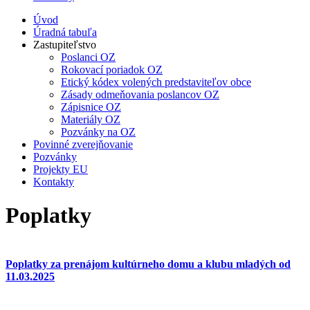
Úvod
Úradná tabuľa
Zastupiteľstvo
Poslanci OZ
Rokovací poriadok OZ
Etický kódex volených predstaviteľov obce
Zásady odmeňovania poslancov OZ
Zápisnice OZ
Materiály OZ
Pozvánky na OZ
Povinné zverejňovanie
Pozvánky
Projekty EU
Kontakty
Poplatky
Poplatky za prenájom kultúrneho domu a klubu mladých od
11.03.2025