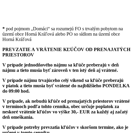
*
pod pojmom „Domáci“ sa rozumejú FO s trvalým pobytom na
území obce Horná Kráľová alebo PO so sídlom na území obce
Horná Kráľová
PREVZATIE A VRÁTENIE KĽÚČOV OD PRENAJATÝCH
PRIESTOROV
V prípade jednodňového nájmu sa kľúče preberajú v deň
nájmu a tieto musia byť zároveň v ten istý deň aj vrátené.
V prípade nájmu trvajúceho celý víkend sa kľúče preberajú
v piatok a tieto musia byť vrátené do najbližšieho PONDELKA
do 09:00 hod.
V prípade, ak nebudú kľúče od prenajatých priestorov vrátené
v termínoch podľa tohto cenníka, obec určuje poplatok za
neskoré vrátenie kľúčov vo výške 30,- EUR za každý aj začatý
deň omeškania.
V prípade potreby prevzatia kľúčov v skoršom termíne, ako je
určené v tomto cenníku