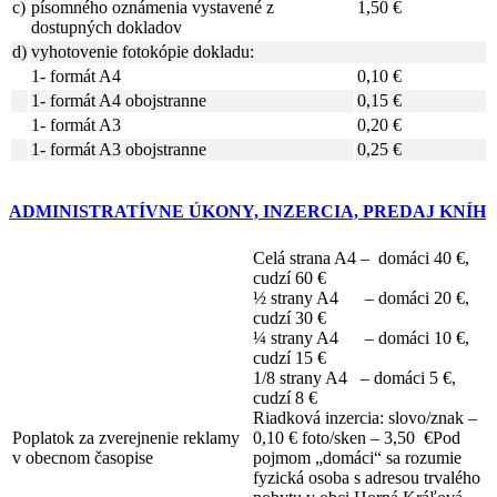
c)
písomného oznámenia vystavené z
1,50 €
dostupných dokladov
d)
vyhotovenie fotokópie dokladu:
1- formát A4
0,10 €
1- formát A4 obojstranne
0,15 €
1- formát A3
0,20 €
1- formát A3 obojstranne
0,25 €
ADMINISTRATÍVNE ÚKONY, INZERCIA, PREDAJ KNÍH
Celá strana A4 – domáci 40 €,
cudzí 60 €
½ strany A4 – domáci 20 €,
cudzí 30 €
¼ strany A4 – domáci 10 €,
cudzí 15 €
1/8 strany A4 – domáci 5 €,
cudzí 8 €
Riadková inzercia: slovo/znak –
Poplatok za zverejnenie reklamy
0,10 € foto/sken – 3,50 €Pod
v obecnom časopise
pojmom „domáci“ sa rozumie
fyzická osoba s adresou trvalého