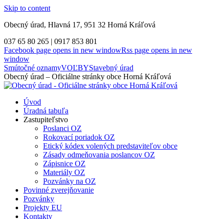
Skip to content
Obecný úrad, Hlavná 17, 951 32 Horná Kráľová
037 65 80 265 | 0917 853 801
Facebook page opens in new window
Rss page opens in new
window
Smútočné oznamy
VOĽBY
Stavebný úrad
Obecný úrad – Oficiálne stránky obce Horná Kráľová
Úvod
Úradná tabuľa
Zastupiteľstvo
Poslanci OZ
Rokovací poriadok OZ
Etický kódex volených predstaviteľov obce
Zásady odmeňovania poslancov OZ
Zápisnice OZ
Materiály OZ
Pozvánky na OZ
Povinné zverejňovanie
Pozvánky
Projekty EU
Kontakty