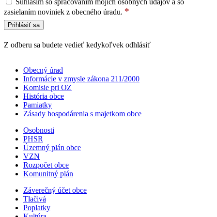
Súhlasím so spracovaním mojich osobných údajov a so
*
zasielaním noviniek z obecného úradu.
Z odberu sa budete vedieť kedykoľvek odhlásiť
Obecný úrad
Informácie v zmysle zákona 211/2000
Komisie pri OZ
História obce
Pamiatky
Zásady hospodárenia s majetkom obce
Osobnosti
PHSR
Územný plán obce
VZN
Rozpočet obce
Komunitný plán
Záverečný účet obce
Tlačivá
Poplatky
Kultúra