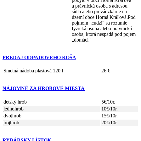
pobytu v obci Horná Kráľová
a právnická osoba s adresou
sídla alebo prevádzkárne na
území obce Horná Kráľová.Pod
pojmom „cudzí“ sa rozumie
fyzická osoba alebo právnická
osoba, ktorá nespadá pod pojem
„domáci“
PREDAJ ODPADOVÉHO KOŠA
Smetná nádoba plastová 120 l
26 €
NÁJOMNÉ ZA HROBOVÉ MIESTA
detský hrob
5€/10r.
jednohrob
10€/10r.
dvojhrob
15€/10r.
trojhrob
20€/10r.
RYBÁRSKY LÍSTOK