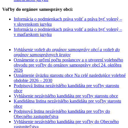
Voľby do orgánov samosprávy obcí:
Informácia o podmienkach práva voliť a práva byť volený –
v slovenskom jazyku
Informácia o podmienkach práva voliť a práva byť volený –
v maďarskom jazyku
Vyhlásenie volieb do orgánov samosprávy obcí a volieb do
orgánov samosprávnych krajov
Oznámenie o určení počtu poslancov a o utvorení volebného
obvodu pre voľby do orgánov samosprávy obcí 24. októbra
2026
Oznámenie úväzku starostu obce Na celé nasledujúce volebné
obdobie 2026 – 2030
Podpisová listina nezávislého kandidáta pre voľby starostu
obce
Vyhlásenie nezávislého kandidáta pre voľby starostu obce
Kandidátna listina nezávislého kandidáta pre voľby starostu
obce
Podpisová listina nezávislého kandidáta pre voľby do
Obecného zastupiteľstva
Vyhlásenie nezávislého kandidáta pre voľby do Obecného
zastupiteľstva