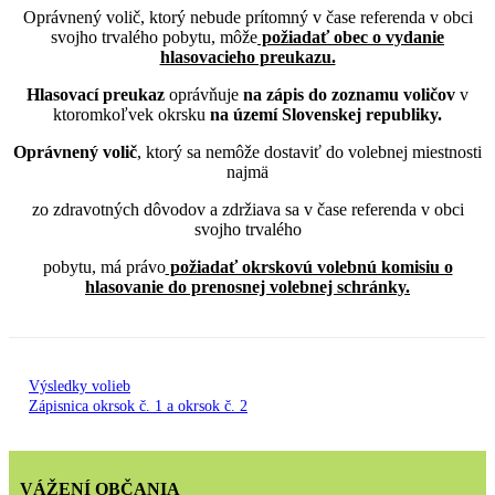
Oprávnený volič, ktorý nebude prítomný v čase referenda v obci
svojho trvalého pobytu, môže
požiadať obec o vydanie
hlasovacieho preukazu.
Hlasovací preukaz
oprávňuje
na zápis do zoznamu voličov
v
ktoromkoľvek okrsku
na území Slovenskej republiky.
Oprávnený volič
, ktorý sa nemôže dostaviť do volebnej miestnosti
najmä
zo zdravotných dôvodov a zdržiava sa v čase referenda v obci
svojho trvalého
pobytu, má právo
požiadať okrskovú volebnú komisiu o
hlasovanie do prenosnej volebnej schránky.
Výsledky volieb
Zápisnica okrsok č. 1 a okrsok č. 2
VÁŽENÍ OBČANIA