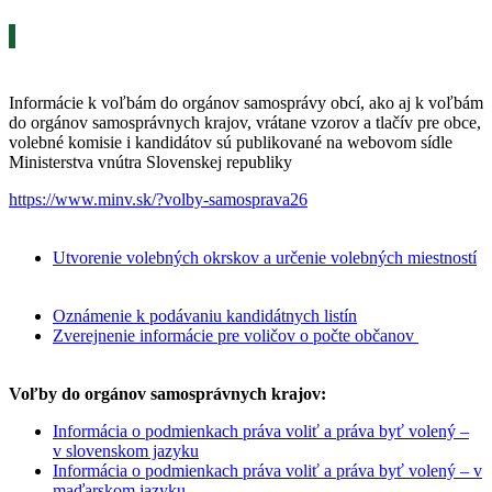
Informácie k voľbám do orgánov samosprávy obcí, ako aj k voľbám
do orgánov samosprávnych krajov, vrátane vzorov a tlačív pre obce,
volebné komisie i kandidátov sú publikované na webovom sídle
Ministerstva vnútra Slovenskej republiky
https://www.minv.sk/?volby-samosprava26
Utvorenie volebných okrskov a určenie volebných miestností
Oznámenie k podávaniu kandidátnych listín
Zverejnenie informácie pre voličov o počte občanov
Voľby do orgánov samosprávnych krajov:
Informácia o podmienkach práva voliť a práva byť volený –
v slovenskom jazyku
Informácia o podmienkach práva voliť a práva byť volený – v
maďarskom jazyku