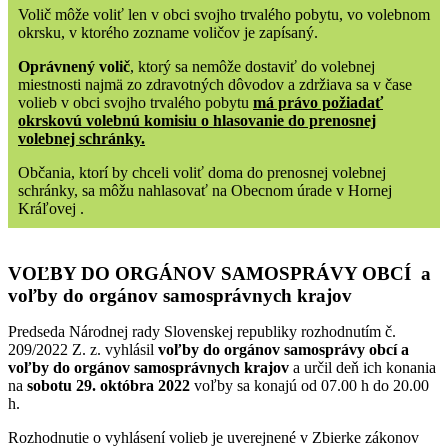
Volič môže voliť len v obci svojho trvalého pobytu, vo volebnom
okrsku, v ktorého zozname voličov je zapísaný.
Oprávnený volič
, ktorý sa nemôže dostaviť do volebnej
miestnosti najmä zo zdravotných dôvodov a zdržiava sa v čase
volieb v obci svojho trvalého pobytu
má právo požiadať
okrskovú volebnú komisiu o hlasovanie do prenosnej
volebnej schránky.
Občania, ktorí by chceli voliť doma do prenosnej volebnej
schránky, sa môžu nahlasovať na Obecnom úrade v Hornej
Kráľovej .
VOĽBY DO ORGÁNOV SAMOSPRÁVY OBCÍ a
voľby do orgánov samosprávnych krajov
Predseda Národnej rady Slovenskej republiky rozhodnutím č.
209/2022 Z. z. vyhlásil
voľby do orgánov samosprávy obcí
a
voľby do orgánov samosprávnych krajov
a určil deň ich konania
na
sobotu 29. októbra 2022
voľby sa konajú od 07.00 h do 20.00
h.
Rozhodnutie o vyhlásení volieb je uverejnené v Zbierke zákonov