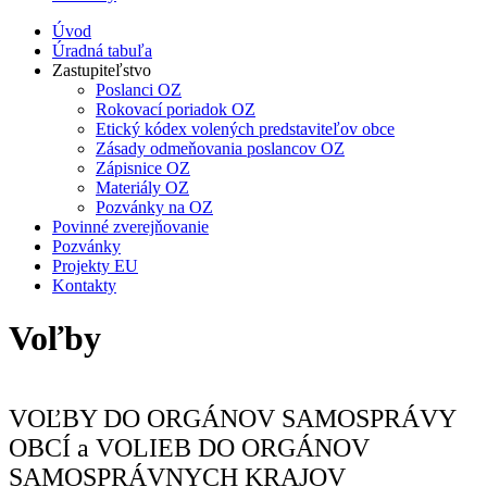
Úvod
Úradná tabuľa
Zastupiteľstvo
Poslanci OZ
Rokovací poriadok OZ
Etický kódex volených predstaviteľov obce
Zásady odmeňovania poslancov OZ
Zápisnice OZ
Materiály OZ
Pozvánky na OZ
Povinné zverejňovanie
Pozvánky
Projekty EU
Kontakty
Voľby
VOĽBY DO ORGÁNOV SAMOSPRÁVY
OBCÍ a VOLIEB DO ORGÁNOV
SAMOSPRÁVNYCH KRAJOV