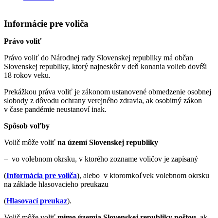
Informácie pre voliča
Právo voliť
Právo voliť do Národnej rady Slovenskej republiky má občan
Slovenskej republiky, ktorý najneskôr v deň konania volieb dovŕši
18 rokov veku.
Prekážkou práva voliť je zákonom ustanovené obmedzenie osobnej
slobody z dôvodu ochrany verejného zdravia, ak osobitný zákon
v čase pandémie neustanoví inak.
Spôsob voľby
Volič môže voliť
na území Slovenskej republiky
– vo volebnom okrsku, v ktorého zozname voličov je zapísaný
(
Informácia pre voliča
), alebo v ktoromkoľvek volebnom okrsku
na základe hlasovacieho preukazu
(
Hlasovací preukaz
).
Volič môže voliť
mimo územia Slovenskej republiky
poštou
, ak