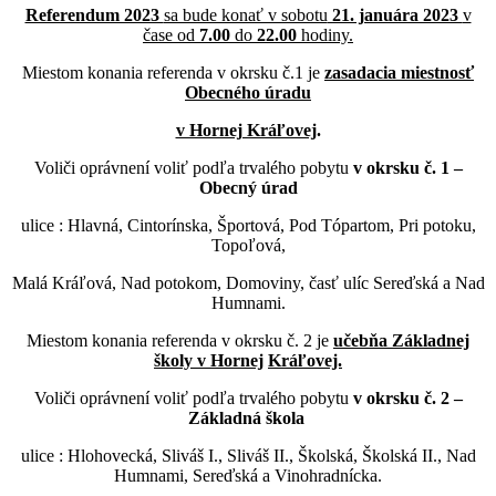
Referendum 2023
sa bude konať v sobotu
21. januára 2023
v
čase
od
7.00
do
22.00
hodiny.
Miestom konania referenda v okrsku č.1 je
zasadacia
miestnosť
Obecného úradu
v Hornej Kráľovej
.
Voliči oprávnení voliť podľa trvalého pobytu
v okrsku č. 1 –
Obecný úrad
ulice : Hlavná, Cintorínska, Športová, Pod Tópartom, Pri potoku,
Topoľová,
Malá Kráľová, Nad potokom, Domoviny, časť ulíc Sereďská a Nad
Humnami.
Miestom konania referenda v okrsku č. 2 je
učebňa Základnej
školy v Hornej
Kráľovej.
Voliči oprávnení voliť podľa trvalého pobytu
v okrsku č. 2 –
Základná škola
ulice : Hlohovecká, Sliváš I., Sliváš II., Školská, Školská II., Nad
Humnami, Sereďská a Vinohradnícka.