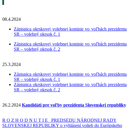
08.4.2024
Zápisnica okrskovej volebnej komisie vo voľbách prezidenta
SR – volebný okrsok č. 1
Zápisnica okrskovej volebnej komisie vo voľbách prezidenta
SR – volebný okrsok č. 2
25.3.2024
Zápisnica okrskovej volebnej komisie vo voľbách prezidenta
SR – volebný okrsok č. 1
Zápisnica okrskovej volebnej komisie vo voľbách prezidenta
SR – volebný okrsok č. 2
26.2.2024
Kandidáti pre voľby prezidenta Slovenskej republiky
R O Z H O D N U T I E PREDSEDU NÁRODNEJ RADY
SLOVENSKEJ REPUBLIKY o vyhlásení volieb do Európskeho