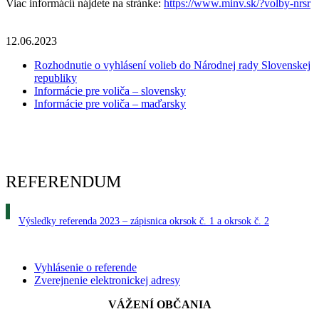
Viac informácií nájdete na stránke:
https://www.minv.sk/?volby-nrsr
12.06.2023
Rozhodnutie o vyhlásení volieb do Národnej rady Slovenskej
republiky
Informácie pre voliča – slovensky
Informácie pre voliča – maďarsky
REFERENDUM
Výsledky referenda 2023 – zápisnica okrsok č. 1 a okrsok č. 2
Vyhlásenie o referende
Zverejnenie elektronickej adresy
VÁŽENÍ OBČANIA