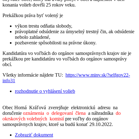
konania volieb dovŕši 25 rokov veku.
Prekážkou práva byť volený je
výkon trestu odňatia slobody,
právoplatné odsúdenie za úmyselný trestný čin, ak odsúdenie
nebolo zahladené,
pozbavenie spôsobilosti na právne úkony.
Kandidatúra vo voľbách do orgánov samosprávnych krajov nie je
prekážkou pre kandidatúru vo voľbách do orgánov samosprávy
obcí.
Všetky informácie nájdete TU:
https://www.minv.sk/?selfgov22-
info31
rozhodnutie o vyhlásení volieb
Obec Horná Kráľová zverejňuje elektronickú adresu na
doručenie
oznámenia o delegovaní člena
a náhradníka
do
okrskových volebných komisií
pre voľby do orgánov
samosprávnych krajov, ktoré sa budú konať 29.10.2022.
Zobraziť dokument