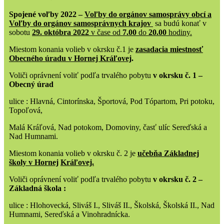
Spojené voľby 2022 –
Voľby do orgánov samosprávy obcí a
Voľby do orgánov samosprávnych krajov
sa budú konať v
sobotu
29. októbra 2022
v čase od
7.00
do
20.00
hodiny.
Miestom konania volieb v okrsku č.1 je
zasadacia
miestnosť
Obecného úradu v Hornej Kráľovej
.
Voliči oprávnení voliť podľa trvalého pobytu
v okrsku č. 1 –
Obecný úrad
ulice : Hlavná, Cintorínska, Športová, Pod Tópartom, Pri potoku,
Topoľová,
Malá Kráľová, Nad potokom, Domoviny, časť ulíc Sereďská a
Nad Humnami.
Miestom konania volieb v okrsku č. 2 je
učebňa Základnej
školy v Hornej
Kráľovej.
Voliči oprávnení voliť podľa trvalého pobytu
v okrsku č. 2 –
Základná škola :
ulice : Hlohovecká, Sliváš I., Sliváš II., Školská, Školská II., Nad
Humnami, Sereďská a Vinohradnícka.