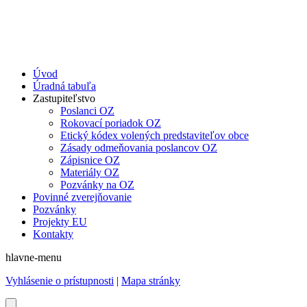
Úvod
Úradná tabuľa
Zastupiteľstvo
Poslanci OZ
Rokovací poriadok OZ
Etický kódex volených predstaviteľov obce
Zásady odmeňovania poslancov OZ
Zápisnice OZ
Materiály OZ
Pozvánky na OZ
Povinné zverejňovanie
Pozvánky
Projekty EU
Kontakty
hlavne-menu
Vyhlásenie o prístupnosti
|
Mapa stránky