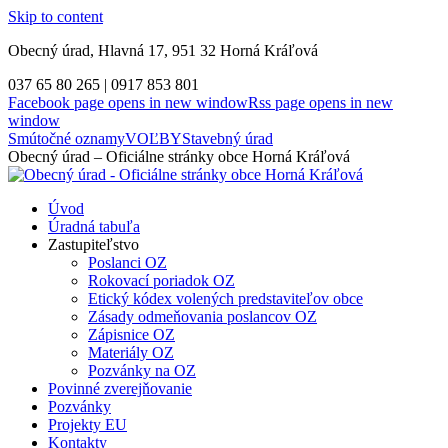
Skip to content
Obecný úrad, Hlavná 17, 951 32 Horná Kráľová
037 65 80 265 | 0917 853 801
Facebook page opens in new window
Rss page opens in new
window
Smútočné oznamy
VOĽBY
Stavebný úrad
Obecný úrad – Oficiálne stránky obce Horná Kráľová
Úvod
Úradná tabuľa
Zastupiteľstvo
Poslanci OZ
Rokovací poriadok OZ
Etický kódex volených predstaviteľov obce
Zásady odmeňovania poslancov OZ
Zápisnice OZ
Materiály OZ
Pozvánky na OZ
Povinné zverejňovanie
Pozvánky
Projekty EU
Kontakty