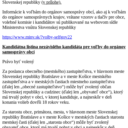
Slovenskej republiky
(v prílohe).
Informácie k voľbám do orgánov samosprávy obcí, ako aj k voľbám
do orgánov samosprávnych krajov, vrátane vzorov a tlačív pre obce,
volebné komisie i kandidátov sú publikované na webovom sídle
Ministerstva vnútra Slovenskej republiky
https://www.minv.sk/?volby-selfgov22
Kandidátna listina nezávislého kandidáta pre voľby do orgánov
samosprávy obcí
Právo byť volený
Za poslanca obecného (mestského) zastupiteľstva, v hlavnom meste
Slovenskej republiky Bratislave a v meste Košice mestského
zastupiteľstva a v mestských častiach miestneho zastupiteľstva
(ďalej len „obecné zastupiteľstvo“) môže byť zvolený občan
Slovenskej republiky a cudzinec (ďalej len „obyvateľ obce“), ktorý
má trvalý pobyt v obci, v ktorej kandiduje, a najneskôr v deň
konania volieb dovŕši 18 rokov veku.
Za starostu obce, primátora, mesta, v hlavnom meste Slovenskej
republiky Bratislave a v meste Košice v mestských častiach starostu
mestskej časti (ďalej len „starosta obce“) môže byť zvolený
obyvateľ obce, ktorý má trvalý pobyt v obci a najneskôr v deň