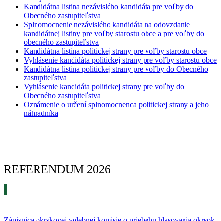
Kandidátna listina nezávislého kandidáta pre voľby do
Obecného zastupiteľstva
Splnomocnenie nezávislého kandidáta na odovzdanie
kandidátnej listiny pre voľby starostu obce a pre voľby do
obecného zastupiteľstva
Kandidátna listina politickej strany pre voľby starostu obce
Vyhlásenie kandidáta politickej strany pre voľby starostu obce
Kandidátna listina politickej strany pre voľby do Obecného
zastupiteľstva
Vyhlásenie kandidáta politickej strany pre voľby do
Obecného zastupiteľstva
Oznámenie o určení splnomocnenca politickej strany a jeho
náhradníka
REFERENDUM 2026
Zápisnica okrskovej volebnej komisie o priebehu hlasovania okrsok