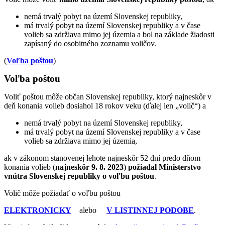
nemá trvalý pobyt na území Slovenskej republiky,
má trvalý pobyt na území Slovenskej republiky a v čase
volieb sa zdržiava mimo jej územia a bol na základe žiadosti
zapísaný do osobitného zoznamu voličov.
(
Voľba poštou
)
Voľba poštou
Voliť poštou môže občan Slovenskej republiky, ktorý najneskôr v
deň konania volieb dosiahol 18 rokov veku (ďalej len „volič“) a
nemá trvalý pobyt na území Slovenskej republiky,
má trvalý pobyt na území Slovenskej republiky a v čase
volieb sa zdržiava mimo jej územia,
ak v zákonom stanovenej lehote najneskôr 52 dní predo dňom
konania volieb (
najneskôr 9. 8. 2023
)
požiadal Ministerstvo
vnútra Slovenskej republiky o voľbu poštou
.
Volič môže požiadať o voľbu poštou
ELEKTRONICKY
alebo
V LISTINNEJ PODOBE
.