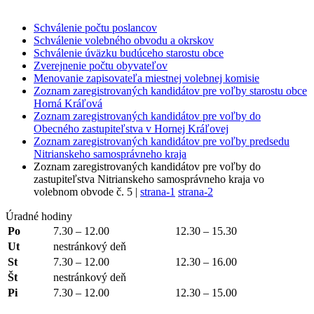
Schválenie počtu poslancov
Schválenie volebného obvodu a okrskov
Schválenie úväzku budúceho starostu obce
Zverejnenie počtu obyvateľov
Menovanie zapisovateľa miestnej volebnej komisie
Zoznam zaregistrovaných kandidátov pre voľby starostu obce
Horná Kráľová
Zoznam zaregistrovaných kandidátov pre voľby do
Obecného zastupiteľstva v Hornej Kráľovej
Zoznam zaregistrovaných kandidátov pre voľby predsedu
Nitrianskeho samosprávneho kraja
Zoznam zaregistrovaných kandidátov pre voľby do
zastupiteľstva Nitrianskeho samosprávneho kraja vo
volebnom obvode č. 5 |
strana-1
strana-2
Úradné hodiny
Po
7.30 – 12.00
12.30 – 15.30
Ut
nestránkový deň
St
7.30 – 12.00
12.30 – 16.00
Št
nestránkový deň
Pi
7.30 – 12.00
12.30 – 15.00