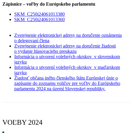
Zápisnice – voľby do Európskeho parlamentu
SKM_C250i24061013380
SKM_C250i24061013360
Zverejnenie elektronickej adresy na doručenie oznámenia
o delegovaní člena
Zverejnenie elektronickej adresy na doručenie žiadosti
o vydanie hlasovacieho preukazu
Informácia o utvorení volebných okrskov v slovenskom
jazyku
Informácia o utvorení volebných okrskov v maďarskom
jazyku
Žiadosť občana iného členského štátu Európskej únie o
zapísanie do zoznamu voličov pre voľby do Európskeho
parlamentu 2024 na území Slovenskej republiky.
VOĽBY 2024