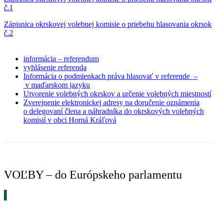
č.1
Zápisnica okrskovej volebnej komisie o priebehu hlasovania okrsok
č.2
informácia – referendum
vyhlásenie referenda
Informácia o podmienkach práva hlasovať v referende –
v maďarskom jazyku
Utvorenie volebných okrskov a určenie volebných miestností
Zverejnenie elektronickej adresy na doručenie oznámenia
o delegovaní člena a náhradníka do okrskových volebných
komisií v obci Horná Kráľová
VOĽBY – do Európskeho parlamentu