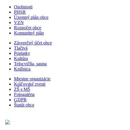
Osobnosti
PHSR
Územný plán obce
VZN
Rozpočet obce
Komunitný plán
Záverečný účet obce
Tlačivá
Poplatky
Kultúra
Telocvičňa, sauna
Knižnica
Miestne organizácie
Kráľovské zvesti
ZŠ s MŠ
Fotogaléria
GDPR
Štatút obce