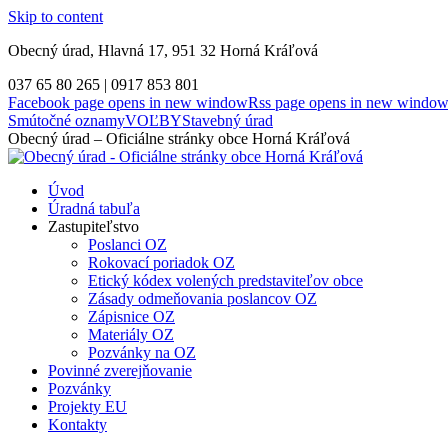
Skip to content
Obecný úrad, Hlavná 17, 951 32 Horná Kráľová
037 65 80 265 | 0917 853 801
Facebook page opens in new window
Rss page opens in new windo
Smútočné oznamy
VOĽBY
Stavebný úrad
Obecný úrad – Oficiálne stránky obce Horná Kráľová
Úvod
Úradná tabuľa
Zastupiteľstvo
Poslanci OZ
Rokovací poriadok OZ
Etický kódex volených predstaviteľov obce
Zásady odmeňovania poslancov OZ
Zápisnice OZ
Materiály OZ
Pozvánky na OZ
Povinné zverejňovanie
Pozvánky
Projekty EU
Kontakty