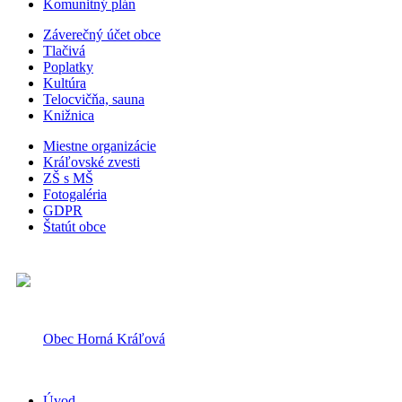
Komunitný plán
Záverečný účet obce
Tlačivá
Poplatky
Kultúra
Telocvičňa, sauna
Knižnica
Miestne organizácie
Kráľovské zvesti
ZŠ s MŠ
Fotogaléria
GDPR
Štatút obce
Obec Horná Kráľová
Úvod