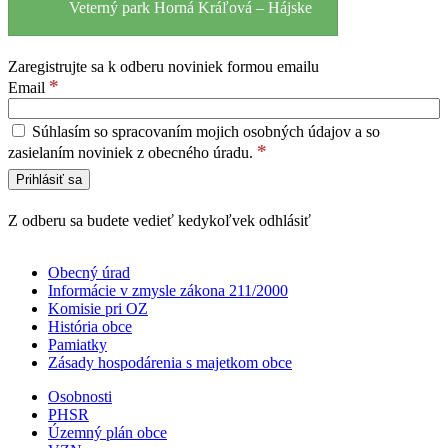
Veterný park Horná Kráľová – Hájske
Zaregistrujte sa k odberu noviniek formou emailu
*
Email
Súhlasím so spracovaním mojich osobných údajov a so
*
zasielaním noviniek z obecného úradu.
Z odberu sa budete vedieť kedykoľvek odhlásiť
Obecný úrad
Informácie v zmysle zákona 211/2000
Komisie pri OZ
História obce
Pamiatky
Zásady hospodárenia s majetkom obce
Osobnosti
PHSR
Územný plán obce