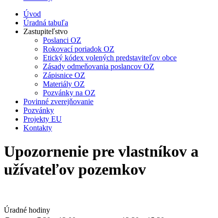
Úvod
Úradná tabuľa
Zastupiteľstvo
Poslanci OZ
Rokovací poriadok OZ
Etický kódex volených predstaviteľov obce
Zásady odmeňovania poslancov OZ
Zápisnice OZ
Materiály OZ
Pozvánky na OZ
Povinné zverejňovanie
Pozvánky
Projekty EU
Kontakty
Upozornenie pre vlastníkov a
užívateľov pozemkov
Úradné hodiny