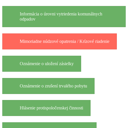
Informácia o úrovni vytriedenia komunálnych
odpadov
Mimoriadne núdzové opatrenia / Krízové riadenie
Oznámenie o uložení zásielky
Oznámenie o zrušení trvalého pobytu
Hlásenie protispoločenskej činnosti