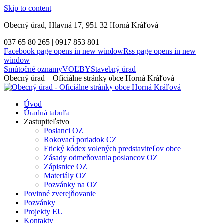
Skip to content
Obecný úrad, Hlavná 17, 951 32 Horná Kráľová
037 65 80 265 | 0917 853 801
Facebook page opens in new window
Rss page opens in new
window
Smútočné oznamy
VOĽBY
Stavebný úrad
Obecný úrad – Oficiálne stránky obce Horná Kráľová
Úvod
Úradná tabuľa
Zastupiteľstvo
Poslanci OZ
Rokovací poriadok OZ
Etický kódex volených predstaviteľov obce
Zásady odmeňovania poslancov OZ
Zápisnice OZ
Materiály OZ
Pozvánky na OZ
Povinné zverejňovanie
Pozvánky
Projekty EU
Kontakty