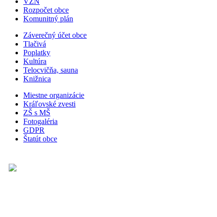
VZN
Rozpočet obce
Komunitný plán
Záverečný účet obce
Tlačivá
Poplatky
Kultúra
Telocvičňa, sauna
Knižnica
Miestne organizácie
Kráľovské zvesti
ZŠ s MŠ
Fotogaléria
GDPR
Štatút obce