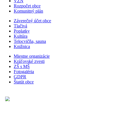
VZN
Rozpočet obce
Komunitný plán
Záverečný účet obce
Tlačivá
Poplatky
Kultúra
Telocvičňa, sauna
Knižnica
Miestne organizácie
Kráľovské zvesti
ZŠ s MŠ
Fotogaléria
GDPR
Štatút obce