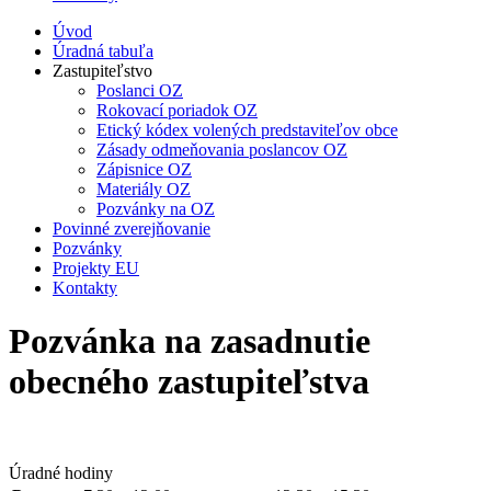
Úvod
Úradná tabuľa
Zastupiteľstvo
Poslanci OZ
Rokovací poriadok OZ
Etický kódex volených predstaviteľov obce
Zásady odmeňovania poslancov OZ
Zápisnice OZ
Materiály OZ
Pozvánky na OZ
Povinné zverejňovanie
Pozvánky
Projekty EU
Kontakty
Pozvánka na zasadnutie
obecného zastupiteľstva
Úradné hodiny