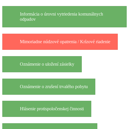
Informácia o úrovni vytriedenia komunálnych
odpadov
Mimoriadne núdzové opatrenia / Krízové riadenie
Oznámenie o uložení zásielky
Oznámenie o zrušení trvalého pobytu
Hlásenie protispoločenskej činnosti