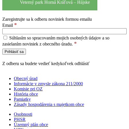
Veterný park Horná Kráľová – Hájske
Zaregistrujte sa k odberu noviniek formou emailu
*
Email
Súhlasím so spracovaním mojich osobných údajov a so
*
zasielaním noviniek z obecného úradu.
Z odberu sa budete vedieť kedykoľvek odhlásiť
Obecný úrad
Informácie v zmysle zákona 211/2000
Komisie pri OZ
História obce
Pamiatky
Zásady hospodárenia s majetkom obce
Osobnosti
PHSR
Územný plán obce