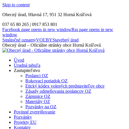
Skip to content
Obecný úrad, Hlavná 17, 951 32 Horná Kráľová
037 65 80 265 | 0917 853 801
Facebook page opens in new window
Rss page opens in new
window
Smútočné oznamy
VOĽBY
Stavebný úrad
Obecný úrad – Oficiálne stránky obce Horná Kráľová
Úvod
Úradná tabuľa
Zastupiteľstvo
Poslanci OZ
Rokovací poriadok OZ
Etický kódex volených predstaviteľov obce
Zásady odmeňovania poslancov OZ
Zápisnice OZ
Materiály OZ
Pozvánky na OZ
Povinné zverejňovanie
Pozvánky
Projekty EU
Kontakty