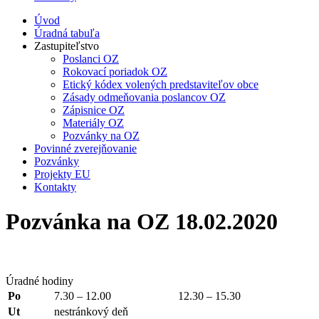
Úvod
Úradná tabuľa
Zastupiteľstvo
Poslanci OZ
Rokovací poriadok OZ
Etický kódex volených predstaviteľov obce
Zásady odmeňovania poslancov OZ
Zápisnice OZ
Materiály OZ
Pozvánky na OZ
Povinné zverejňovanie
Pozvánky
Projekty EU
Kontakty
Pozvánka na OZ 18.02.2020
Úradné hodiny
Po
7.30 – 12.00
12.30 – 15.30
Ut
nestránkový deň