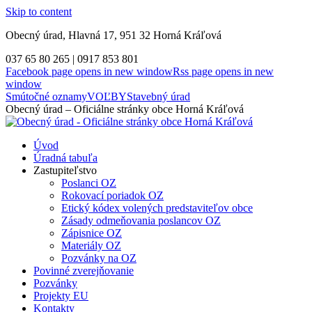
Skip to content
Obecný úrad, Hlavná 17, 951 32 Horná Kráľová
037 65 80 265 | 0917 853 801
Facebook page opens in new window
Rss page opens in new
window
Smútočné oznamy
VOĽBY
Stavebný úrad
Obecný úrad – Oficiálne stránky obce Horná Kráľová
Úvod
Úradná tabuľa
Zastupiteľstvo
Poslanci OZ
Rokovací poriadok OZ
Etický kódex volených predstaviteľov obce
Zásady odmeňovania poslancov OZ
Zápisnice OZ
Materiály OZ
Pozvánky na OZ
Povinné zverejňovanie
Pozvánky
Projekty EU
Kontakty