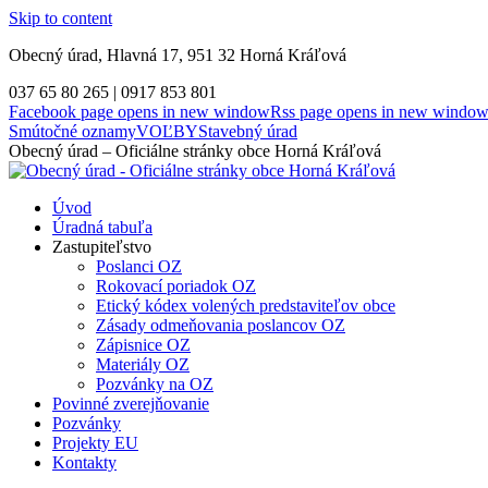
Skip to content
Obecný úrad, Hlavná 17, 951 32 Horná Kráľová
037 65 80 265 | 0917 853 801
Facebook page opens in new window
Rss page opens in new windo
Smútočné oznamy
VOĽBY
Stavebný úrad
Obecný úrad – Oficiálne stránky obce Horná Kráľová
Úvod
Úradná tabuľa
Zastupiteľstvo
Poslanci OZ
Rokovací poriadok OZ
Etický kódex volených predstaviteľov obce
Zásady odmeňovania poslancov OZ
Zápisnice OZ
Materiály OZ
Pozvánky na OZ
Povinné zverejňovanie
Pozvánky
Projekty EU
Kontakty