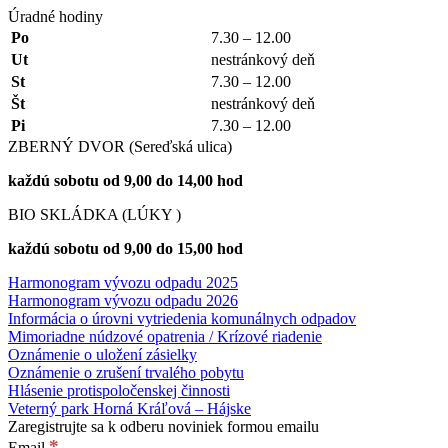
Úradné hodiny
Po
7.30 – 12.00
Ut
nestránkový deň
St
7.30 – 12.00
Št
nestránkový deň
Pi
7.30 – 12.00
ZBERNÝ DVOR (Sereďská ulica)
každú sobotu od 9,00 do 14,00 hod
BIO SKLÁDKA (LÚKY )
každú sobotu od 9,00 do 15,00 hod
Harmonogram vývozu odpadu 2025
Harmonogram vývozu odpadu 2026
Informácia o úrovni vytriedenia komunálnych odpadov
Mimoriadne núdzové opatrenia / Krízové riadenie
Oznámenie o uložení zásielky
Oznámenie o zrušení trvalého pobytu
Hlásenie protispoločenskej činnosti
Veterný park Horná Kráľová – Hájske
Zaregistrujte sa k odberu noviniek formou emailu
*
Email