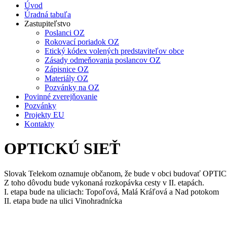
Úvod
Úradná tabuľa
Zastupiteľstvo
Poslanci OZ
Rokovací poriadok OZ
Etický kódex volených predstaviteľov obce
Zásady odmeňovania poslancov OZ
Zápisnice OZ
Materiály OZ
Pozvánky na OZ
Povinné zverejňovanie
Pozvánky
Projekty EU
Kontakty
OPTICKÚ SIEŤ
Slovak Telekom oznamuje občanom, že bude v obci budovať OPTI
Z toho dôvodu bude vykonaná rozkopávka cesty v II. etapách.
I. etapa bude na uliciach: Topoľová, Malá Kráľová a Nad potokom
II. etapa bude na ulici Vinohradnícka