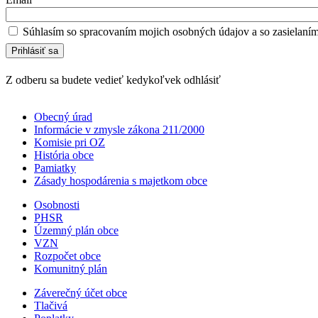
Súhlasím so spracovaním mojich osobných údajov a so zasielaní
Z odberu sa budete vedieť kedykoľvek odhlásiť
Obecný úrad
Informácie v zmysle zákona 211/2000
Komisie pri OZ
História obce
Pamiatky
Zásady hospodárenia s majetkom obce
Osobnosti
PHSR
Územný plán obce
VZN
Rozpočet obce
Komunitný plán
Záverečný účet obce
Tlačivá