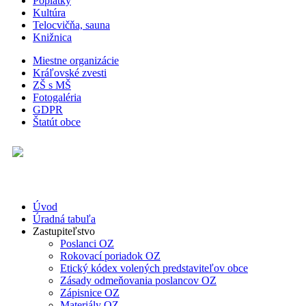
Poplatky
Kultúra
Telocvičňa, sauna
Knižnica
Miestne organizácie
Kráľovské zvesti
ZŠ s MŠ
Fotogaléria
GDPR
Štatút obce
Úvod
Úradná tabuľa
Zastupiteľstvo
Poslanci OZ
Rokovací poriadok OZ
Etický kódex volených predstaviteľov obce
Zásady odmeňovania poslancov OZ
Zápisnice OZ
Materiály OZ