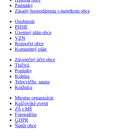
Pamiatky
Zásady hospodárenia s majetkom obce
Osobnosti
PHSR
Územný plán obce
VZN
Rozpočet obce
Komunitný plán
Záverečný účet obce
Tlačivá
Poplatky
Kultúra
Telocvičňa, sauna
Knižnica
Miestne organizácie
Kráľovské zvesti
ZŠ s MŠ
Fotogaléria
GDPR
Štatút obce