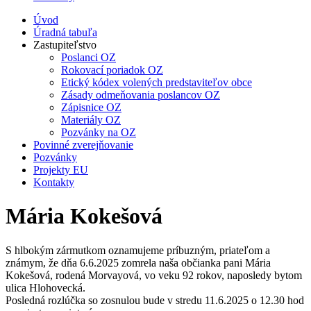
Úvod
Úradná tabuľa
Zastupiteľstvo
Poslanci OZ
Rokovací poriadok OZ
Etický kódex volených predstaviteľov obce
Zásady odmeňovania poslancov OZ
Zápisnice OZ
Materiály OZ
Pozvánky na OZ
Povinné zverejňovanie
Pozvánky
Projekty EU
Kontakty
Mária Kokešová
S hlbokým zármutkom oznamujeme príbuzným, priateľom a
známym, že dňa 6.6.2025 zomrela naša občianka pani Mária
Kokešová, rodená Morvayová, vo veku 92 rokov, naposledy bytom
ulica Hlohovecká.
Posledná rozlúčka so zosnulou bude v stredu 11.6.2025 o 12.30 hod