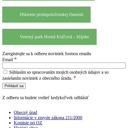
Hlásenie protispoločenskej činnosti
Veterný park Horná Kráľová – Hájske
Zaregistrujte sa k odberu noviniek formou emailu
*
Email
Súhlasím so spracovaním mojich osobných údajov a so
*
zasielaním noviniek z obecného úradu.
Z odberu sa budete vedieť kedykoľvek odhlásiť
Obecný úrad
Informácie v zmysle zákona 211/2000
Komisie pri OZ
História obce