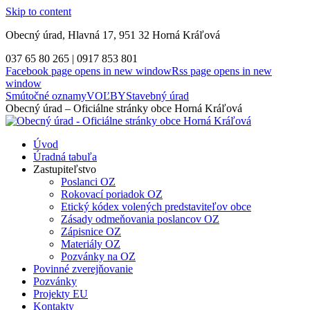
Skip to content
Obecný úrad, Hlavná 17, 951 32 Horná Kráľová
037 65 80 265 | 0917 853 801
Facebook page opens in new window
Rss page opens in new
window
Smútočné oznamy
VOĽBY
Stavebný úrad
Obecný úrad – Oficiálne stránky obce Horná Kráľová
Úvod
Úradná tabuľa
Zastupiteľstvo
Poslanci OZ
Rokovací poriadok OZ
Etický kódex volených predstaviteľov obce
Zásady odmeňovania poslancov OZ
Zápisnice OZ
Materiály OZ
Pozvánky na OZ
Povinné zverejňovanie
Pozvánky
Projekty EU
Kontakty