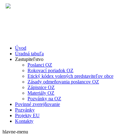
Úvod
Úradná tabuľa
Zastupiteľstvo
Poslanci OZ
Rokovací poriadok OZ
Etický kódex volených predstaviteľov obce
Zásady odmeňovania poslancov OZ
Zápisnice OZ
Materiály OZ
Pozvánky na OZ
Povinné zverejňovanie
Pozvánky
Projekty EU
Kontakty
hlavne-menu