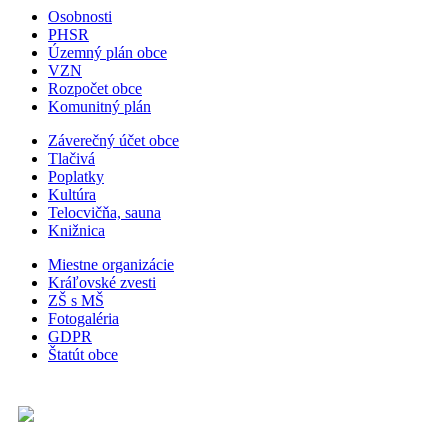
Osobnosti
PHSR
Územný plán obce
VZN
Rozpočet obce
Komunitný plán
Záverečný účet obce
Tlačivá
Poplatky
Kultúra
Telocvičňa, sauna
Knižnica
Miestne organizácie
Kráľovské zvesti
ZŠ s MŠ
Fotogaléria
GDPR
Štatút obce