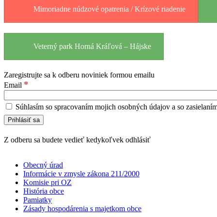
Mimoriadne núdzové opatrenia / Krízové riadenie
Veterný park Horná Kráľová – Hájske
Zaregistrujte sa k odberu noviniek formou emailu
*
Email
Súhlasím so spracovaním mojich osobných údajov a so zasielaní
Z odberu sa budete vedieť kedykoľvek odhlásiť
Obecný úrad
Informácie v zmysle zákona 211/2000
Komisie pri OZ
História obce
Pamiatky
Zásady hospodárenia s majetkom obce