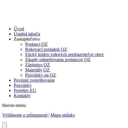
Úvod
Úradná tabuľa
Zastupiteľstvo
Poslanci OZ
Rokovací poriadok OZ
Etický kódex volených predstaviteľov obce
Zásady odmeňovania poslancov OZ
Zápisnice OZ
Materiály OZ
Pozvánky na OZ
Povinné zverejňovanie
Pozvánky
Projekty EU
Kontakty
hlavne-menu
Vyhlásenie o prístupnosti
|
Mapa stránky