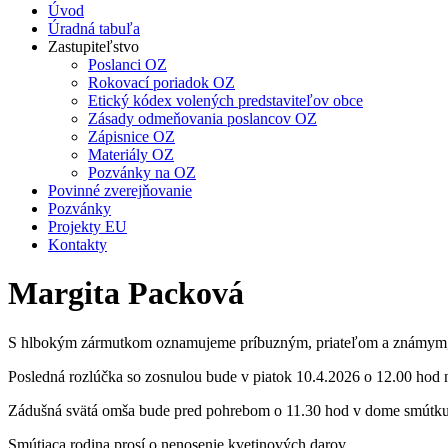
Úvod
Úradná tabuľa
Zastupiteľstvo
Poslanci OZ
Rokovací poriadok OZ
Etický kódex volených predstaviteľov obce
Zásady odmeňovania poslancov OZ
Zápisnice OZ
Materiály OZ
Pozvánky na OZ
Povinné zverejňovanie
Pozvánky
Projekty EU
Kontakty
Margita Packová
S hlbokým zármutkom oznamujeme príbuzným, priateľom a známym, ž
Posledná rozlúčka so zosnulou bude v piatok 10.4.2026 o 12.00 hod
Zádušná svätá omša bude pred pohrebom o 11.30 hod v dome smútk
Smútiaca rodina prosí o nenosenie kvetinových darov.