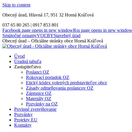
Skip to content
Obecný úrad, Hlavná 17, 951 32 Horná Kráľová
037 65 80 265 | 0917 853 801
Facebook page opens in new window
Rss page opens in new windo
Smútočné oznamy
VOĽBY
Stavebný úrad
Obecný úrad – Oficiálne stránky obce Horná Kráľová
Úvod
Úradná tabuľa
Zastupiteľstvo
Poslanci OZ
Rokovací poriadok OZ
Etický kódex volených predstaviteľov obce
Zásady odmeňovania poslancov OZ
Zápisnice OZ
Materiály OZ
Pozvánky na OZ
Povinné zverejňovanie
Pozvánky
Projekty EU
Kontakty