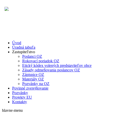
Úvod
Úradná tabuľa
Zastupiteľstvo
Poslanci OZ
Rokovací poriadok OZ
Etický kódex volených predstaviteľov obce
Zásady odmeňovania poslancov OZ
Zápisnice OZ
Materiály OZ
Pozvánky na OZ
Povinné zverejňovanie
Pozvánky
Projekty EU
Kontakty
hlavne-menu