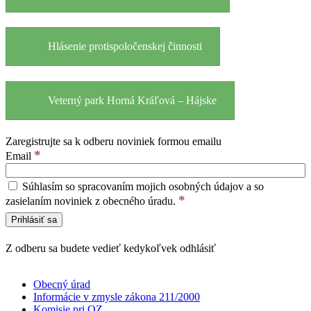
Hlásenie protispoločenskej činnosti
Veterný park Horná Kráľová – Hájske
Zaregistrujte sa k odberu noviniek formou emailu
*
Email
Súhlasím so spracovaním mojich osobných údajov a so
*
zasielaním noviniek z obecného úradu.
Z odberu sa budete vedieť kedykoľvek odhlásiť
Obecný úrad
Informácie v zmysle zákona 211/2000
Komisie pri OZ