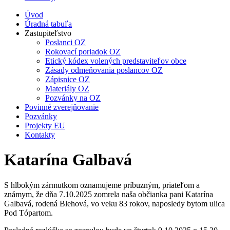
Úvod
Úradná tabuľa
Zastupiteľstvo
Poslanci OZ
Rokovací poriadok OZ
Etický kódex volených predstaviteľov obce
Zásady odmeňovania poslancov OZ
Zápisnice OZ
Materiály OZ
Pozvánky na OZ
Povinné zverejňovanie
Pozvánky
Projekty EU
Kontakty
Katarína Galbavá
S hlbokým zármutkom oznamujeme príbuzným, priateľom a
známym, že dňa 7.10.2025 zomrela naša občianka pani Katarína
Galbavá, rodená Blehová, vo veku 83 rokov, naposledy bytom ulica
Pod Tópartom.