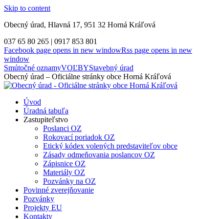
Skip to content
Obecný úrad, Hlavná 17, 951 32 Horná Kráľová
037 65 80 265 | 0917 853 801
Facebook page opens in new window
Rss page opens in new
window
Smútočné oznamy
VOĽBY
Stavebný úrad
Obecný úrad – Oficiálne stránky obce Horná Kráľová
Úvod
Úradná tabuľa
Zastupiteľstvo
Poslanci OZ
Rokovací poriadok OZ
Etický kódex volených predstaviteľov obce
Zásady odmeňovania poslancov OZ
Zápisnice OZ
Materiály OZ
Pozvánky na OZ
Povinné zverejňovanie
Pozvánky
Projekty EU
Kontakty