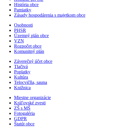
História obce
Pamiatky
Zásady hospodárenia s majetkom obce
Osobnosti
PHSR
Územný plán obce
VZN
Rozpočet obce
Komunitný plán
Záverečný účet obce
Tlačivá
Poplatky
Kultúra
Telocvičňa, sauna
Knižnica
Miestne organizácie
Kráľovské zvesti
ZŠ s MŠ
Fotogaléria
GDPR
Štatút obce