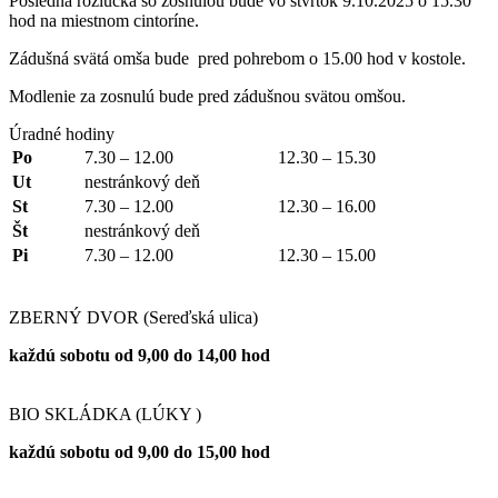
Posledná rozlúčka so zosnulou bude vo štvrtok 9.10.2025 o 15.30
hod na miestnom cintoríne.
Zádušná svätá omša bude pred pohrebom o 15.00 hod v kostole.
Modlenie za zosnulú bude pred zádušnou svätou omšou.
Úradné hodiny
Po
7.30 – 12.00
12.30 – 15.30
Ut
nestránkový deň
St
7.30 – 12.00
12.30 – 16.00
Št
nestránkový deň
Pi
7.30 – 12.00
12.30 – 15.00
ZBERNÝ DVOR (Sereďská ulica)
každú sobotu od 9,00 do 14,00 hod
BIO SKLÁDKA (LÚKY )
každú sobotu od 9,00 do 15,00 hod