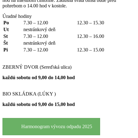
hod na miestnom cintoríne. Zádušná svätá omša bude pred
pohrebom o 14.00 hod v kostole.
Úradné hodiny
Po
7.30 – 12.00
12.30 – 15.30
Ut
nestránkový deň
St
7.30 – 12.00
12.30 – 16.00
Št
nestránkový deň
Pi
7.30 – 12.00
12.30 – 15.00
ZBERNÝ DVOR (Sereďská ulica)
každú sobotu od 9,00 do 14,00 hod
BIO SKLÁDKA (LÚKY )
každú sobotu od 9,00 do 15,00 hod
Harmonogram vývozu odpadu 2025