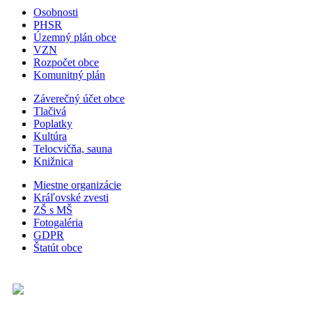
Osobnosti
PHSR
Územný plán obce
VZN
Rozpočet obce
Komunitný plán
Záverečný účet obce
Tlačivá
Poplatky
Kultúra
Telocvičňa, sauna
Knižnica
Miestne organizácie
Kráľovské zvesti
ZŠ s MŠ
Fotogaléria
GDPR
Štatút obce