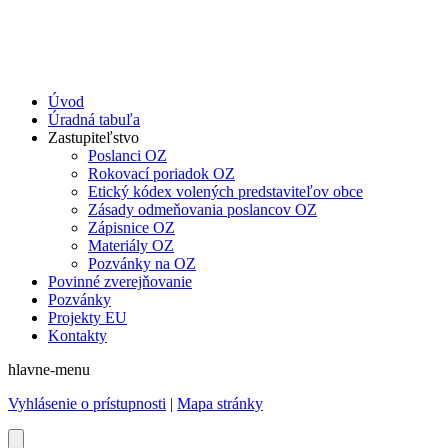
Úvod
Úradná tabuľa
Zastupiteľstvo
Poslanci OZ
Rokovací poriadok OZ
Etický kódex volených predstaviteľov obce
Zásady odmeňovania poslancov OZ
Zápisnice OZ
Materiály OZ
Pozvánky na OZ
Povinné zverejňovanie
Pozvánky
Projekty EU
Kontakty
hlavne-menu
Vyhlásenie o prístupnosti
|
Mapa stránky