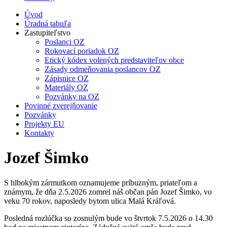
Úvod
Úradná tabuľa
Zastupiteľstvo
Poslanci OZ
Rokovací poriadok OZ
Etický kódex volených predstaviteľov obce
Zásady odmeňovania poslancov OZ
Zápisnice OZ
Materiály OZ
Pozvánky na OZ
Povinné zverejňovanie
Pozvánky
Projekty EU
Kontakty
Jozef Šimko
S hlbokým zármutkom oznamujeme príbuzným, priateľom a
známym, že dňa 2.5.2026 zomrel náš občan pán Jozef Šimko, vo
veku 70 rokov, naposledy bytom ulica Malá Kráľová.
Posledná rozlúčka so zosnulým bude vo štvrtok 7.5.2026 o 14.30