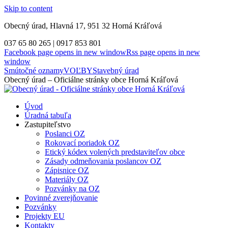
Skip to content
Obecný úrad, Hlavná 17, 951 32 Horná Kráľová
037 65 80 265 | 0917 853 801
Facebook page opens in new window
Rss page opens in new
window
Smútočné oznamy
VOĽBY
Stavebný úrad
Obecný úrad – Oficiálne stránky obce Horná Kráľová
Úvod
Úradná tabuľa
Zastupiteľstvo
Poslanci OZ
Rokovací poriadok OZ
Etický kódex volených predstaviteľov obce
Zásady odmeňovania poslancov OZ
Zápisnice OZ
Materiály OZ
Pozvánky na OZ
Povinné zverejňovanie
Pozvánky
Projekty EU
Kontakty