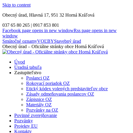
Skip to content
Obecný úrad, Hlavná 17, 951 32 Horná Kráľová
037 65 80 265 | 0917 853 801
Facebook page opens in new window
Rss page opens in new
window
Smútočné oznamy
VOĽBY
Stavebný úrad
Obecný úrad – Oficiálne stránky obce Horná Kráľová
Úvod
Úradná tabuľa
Zastupiteľstvo
Poslanci OZ
Rokovací poriadok OZ
Etický kódex volených predstaviteľov obce
Zásady odmeňovania poslancov OZ
Zápisnice OZ
Materiály OZ
Pozvánky na OZ
Povinné zverejňovanie
Pozvánky
Projekty EU
Kontakty