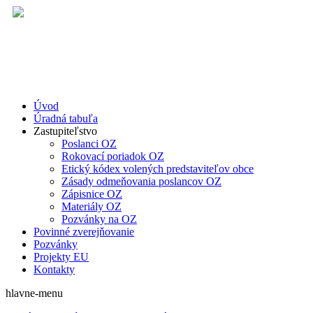
Úvod
Úradná tabuľa
Zastupiteľstvo
Poslanci OZ
Rokovací poriadok OZ
Etický kódex volených predstaviteľov obce
Zásady odmeňovania poslancov OZ
Zápisnice OZ
Materiály OZ
Pozvánky na OZ
Povinné zverejňovanie
Pozvánky
Projekty EU
Kontakty
hlavne-menu