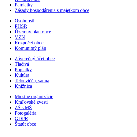
Pamiatky
Zásady hospodárenia s majetkom obce
Osobnosti
PHSR
Územný plán obce
VZN
Rozpočet obce
Komunitný plán
Záverečný účet obce
Tlačivá
Poplatky
Kultúra
Telocvičňa, sauna
Knižnica
Miestne organizácie
Kráľovské zvesti
ZŠ s MŠ
Fotogaléria
GDPR
Štatút obce