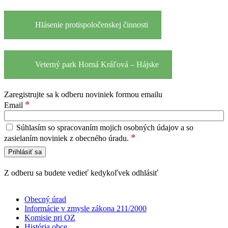
Hlásenie protispoločenskej činnosti
Veterný park Horná Kráľová – Hájske
Zaregistrujte sa k odberu noviniek formou emailu
*
Email
Súhlasím so spracovaním mojich osobných údajov a so
*
zasielaním noviniek z obecného úradu.
Z odberu sa budete vedieť kedykoľvek odhlásiť
Obecný úrad
Informácie v zmysle zákona 211/2000
Komisie pri OZ
História obce