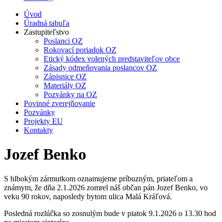
Úvod
Úradná tabuľa
Zastupiteľstvo
Poslanci OZ
Rokovací poriadok OZ
Etický kódex volených predstaviteľov obce
Zásady odmeňovania poslancov OZ
Zápisnice OZ
Materiály OZ
Pozvánky na OZ
Povinné zverejňovanie
Pozvánky
Projekty EU
Kontakty
Jozef Benko
S hlbokým zármutkom oznamujeme príbuzným, priateľom a
známym, že dňa 2.1.2026 zomrel náš občan pán Jozef Benko, vo
veku 90 rokov, naposledy bytom ulica Malá Kráľová.
Posledná rozlúčka so zosnulým bude v piatok 9.1.2026 o 13.30 hod