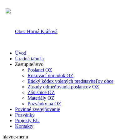
Obec Horná Kráľová
Úvod
Úradná tabuľa
Zastupiteľstvo
Poslanci OZ
Rokovací poriadok OZ
Etický kódex volených predstaviteľov obce
Zásady odmeňovania poslancov OZ
Zápisnice OZ
Materiály OZ
Pozvánky na OZ
Povinné zverejňovanie
Pozvánky
Projekty EU
Kontakty
hlavne-menu