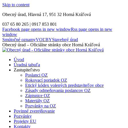
Skip to content
Obecný úrad, Hlavná 17, 951 32 Horná Kráľová
037 65 80 265 | 0917 853 801
Facebook page opens in new window
Rss page opens in new
window
Smútočné oznamy
VOĽBY
Stavebný úrad
Obecný úrad – Oficiálne stránky obce Horná Kráľová
Úvod
Úradná tabuľa
Zastupiteľstvo
Poslanci OZ
Rokovací poriadok OZ
Etický kódex volených predstaviteľov obce
Zásady odmeňovania poslancov OZ
Zápisnice OZ
Materiály OZ
Pozvánky na OZ
Povinné zverejňovanie
Pozvánky
Projekty EU
Kontakty