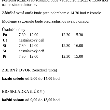
Posledná rozlúčka so zosnulou bude v stredu 26.3.2025 o 15.00 hod
na miestnom cintoríne.
Zádušná svätá omša bude pred pohrebom o 14.30 hod v kostole.
Modlenie za zosnulú bude pred zádušnou svätou omšou.
Úradné hodiny
Po
7.30 – 12.00
12.30 – 15.30
Ut
nestránkový deň
St
7.30 – 12.00
12.30 – 16.00
Št
nestránkový deň
Pi
7.30 – 12.00
12.30 – 15.00
ZBERNÝ DVOR (Sereďská ulica)
každú sobotu od 9,00 do 14,00 hod
BIO SKLÁDKA (LÚKY )
každú sobotu od 9,00 do 15,00 hod