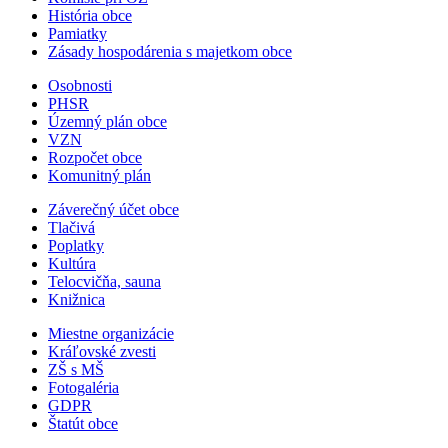
História obce
Pamiatky
Zásady hospodárenia s majetkom obce
Osobnosti
PHSR
Územný plán obce
VZN
Rozpočet obce
Komunitný plán
Záverečný účet obce
Tlačivá
Poplatky
Kultúra
Telocvičňa, sauna
Knižnica
Miestne organizácie
Kráľovské zvesti
ZŠ s MŠ
Fotogaléria
GDPR
Štatút obce