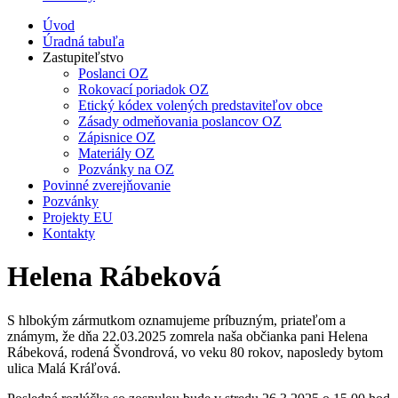
Úvod
Úradná tabuľa
Zastupiteľstvo
Poslanci OZ
Rokovací poriadok OZ
Etický kódex volených predstaviteľov obce
Zásady odmeňovania poslancov OZ
Zápisnice OZ
Materiály OZ
Pozvánky na OZ
Povinné zverejňovanie
Pozvánky
Projekty EU
Kontakty
Helena Rábeková
S hlbokým zármutkom oznamujeme príbuzným, priateľom a
známym, že dňa 22.03.2025 zomrela naša občianka pani Helena
Rábeková, rodená Švondrová, vo veku 80 rokov, naposledy bytom
ulica Malá Kráľová.