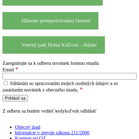
Hlásenie protispoločenskej činnosti
Veterný park Horná Kráľová – Hájske
Zaregistrujte sa k odberu noviniek formou emailu
*
Email
Súhlasím so spracovaním mojich osobných údajov a so
*
zasielaním noviniek z obecného úradu.
Z odberu sa budete vedieť kedykoľvek odhlásiť
Obecný úrad
Informácie v zmysle zákona 211/2000
Komisie pri OZ