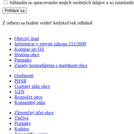
Súhlasím so spracovaním mojich osobných údajov a so zasielaní
Z odberu sa budete vedieť kedykoľvek odhlásiť
Obecný úrad
Informácie v zmysle zákona 211/2000
Komisie pri OZ
História obce
Pamiatky
Zásady hospodárenia s majetkom obce
Osobnosti
PHSR
Územný plán obce
VZN
Rozpočet obce
Komunitný plán
Záverečný účet obce
Tlačivá
Poplatky
Kultúra