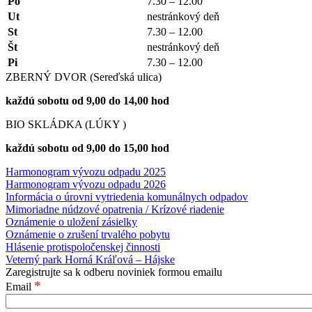
Po
7.30 – 12.00
Ut
nestránkový deň
St
7.30 – 12.00
Št
nestránkový deň
Pi
7.30 – 12.00
ZBERNÝ DVOR (Sereďská ulica)
každú sobotu od 9,00 do 14,00 hod
BIO SKLÁDKA (LÚKY )
každú sobotu od 9,00 do 15,00 hod
Harmonogram vývozu odpadu 2025
Harmonogram vývozu odpadu 2026
Informácia o úrovni vytriedenia komunálnych odpadov
Mimoriadne núdzové opatrenia / Krízové riadenie
Oznámenie o uložení zásielky
Oznámenie o zrušení trvalého pobytu
Hlásenie protispoločenskej činnosti
Veterný park Horná Kráľová – Hájske
Zaregistrujte sa k odberu noviniek formou emailu
*
Email