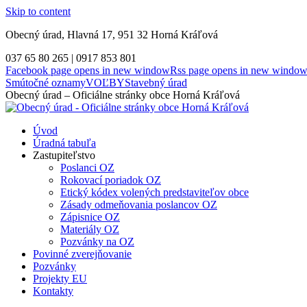
Skip to content
Obecný úrad, Hlavná 17, 951 32 Horná Kráľová
037 65 80 265 | 0917 853 801
Facebook page opens in new window
Rss page opens in new windo
Smútočné oznamy
VOĽBY
Stavebný úrad
Obecný úrad – Oficiálne stránky obce Horná Kráľová
Úvod
Úradná tabuľa
Zastupiteľstvo
Poslanci OZ
Rokovací poriadok OZ
Etický kódex volených predstaviteľov obce
Zásady odmeňovania poslancov OZ
Zápisnice OZ
Materiály OZ
Pozvánky na OZ
Povinné zverejňovanie
Pozvánky
Projekty EU
Kontakty