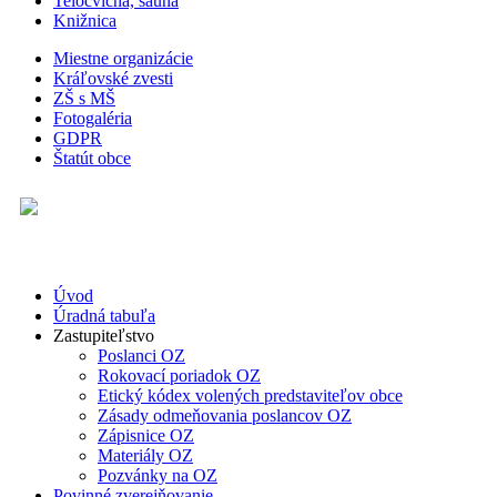
Telocvičňa, sauna
Knižnica
Miestne organizácie
Kráľovské zvesti
ZŠ s MŠ
Fotogaléria
GDPR
Štatút obce
Úvod
Úradná tabuľa
Zastupiteľstvo
Poslanci OZ
Rokovací poriadok OZ
Etický kódex volených predstaviteľov obce
Zásady odmeňovania poslancov OZ
Zápisnice OZ
Materiály OZ
Pozvánky na OZ
Povinné zverejňovanie