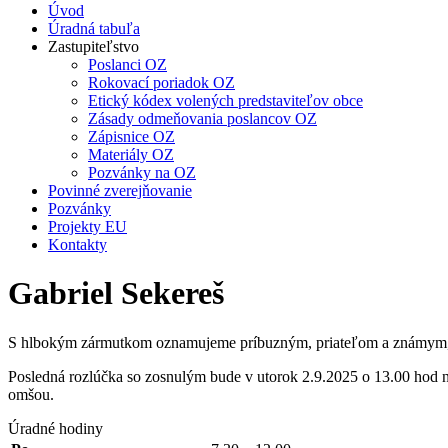
Úvod
Úradná tabuľa
Zastupiteľstvo
Poslanci OZ
Rokovací poriadok OZ
Etický kódex volených predstaviteľov obce
Zásady odmeňovania poslancov OZ
Zápisnice OZ
Materiály OZ
Pozvánky na OZ
Povinné zverejňovanie
Pozvánky
Projekty EU
Kontakty
Gabriel Sekereš
S hlbokým zármutkom oznamujeme príbuzným, priateľom a známym, že
Posledná rozlúčka so zosnulým bude v utorok 2.9.2025 o 13.00 hod 
omšou.
Úradné hodiny