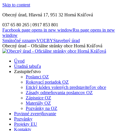
Skip to content
Obecný úrad, Hlavná 17, 951 32 Horná Kráľová
037 65 80 265 | 0917 853 801
Facebook page opens in new window
Rss page opens in new
window
Smútočné oznamy
VOĽBY
Stavebný úrad
Obecný úrad – Oficiálne stránky obce Horná Kráľová
Úvod
Úradná tabuľa
Zastupiteľstvo
Poslanci OZ
Rokovací poriadok OZ
Etický kódex volených predstaviteľov obce
Zásady odmeňovania poslancov OZ
Zápisnice OZ
Materiály OZ
Pozvánky na OZ
Povinné zverejňovanie
Pozvánky
Projekty EU
Kontakty