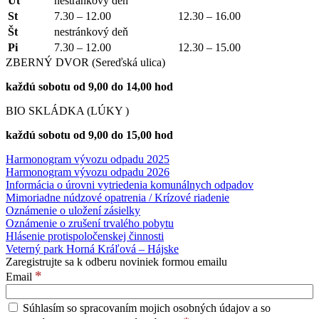
Ut
nestránkový deň
St
7.30 – 12.00
12.30 – 16.00
Št
nestránkový deň
Pi
7.30 – 12.00
12.30 – 15.00
ZBERNÝ DVOR (Sereďská ulica)
každú sobotu od 9,00 do 14,00 hod
BIO SKLÁDKA (LÚKY )
každú sobotu od 9,00 do 15,00 hod
Harmonogram vývozu odpadu 2025
Harmonogram vývozu odpadu 2026
Informácia o úrovni vytriedenia komunálnych odpadov
Mimoriadne núdzové opatrenia / Krízové riadenie
Oznámenie o uložení zásielky
Oznámenie o zrušení trvalého pobytu
Hlásenie protispoločenskej činnosti
Veterný park Horná Kráľová – Hájske
Zaregistrujte sa k odberu noviniek formou emailu
*
Email
Súhlasím so spracovaním mojich osobných údajov a so