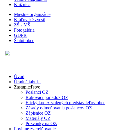
Knižnica
Miestne organizácie
Kráľovské zvesti
ZŠ s MŠ
Fotogaléria
GDPR
Štatút obce
Úvod
Úradná tabuľa
Zastupiteľstvo
Poslanci OZ
Rokovací poriadok OZ
Etický kódex volených predstaviteľov obce
Zásady odmeňovania poslancov OZ
Zápisnice OZ
Materiály OZ
Pozvánky na OZ
Povinné zverejňovanie