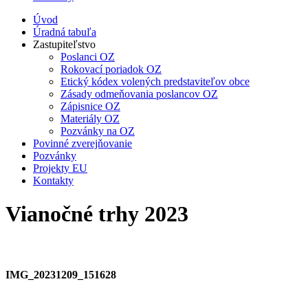
Úvod
Úradná tabuľa
Zastupiteľstvo
Poslanci OZ
Rokovací poriadok OZ
Etický kódex volených predstaviteľov obce
Zásady odmeňovania poslancov OZ
Zápisnice OZ
Materiály OZ
Pozvánky na OZ
Povinné zverejňovanie
Pozvánky
Projekty EU
Kontakty
Vianočné trhy 2023
IMG_20231209_151628