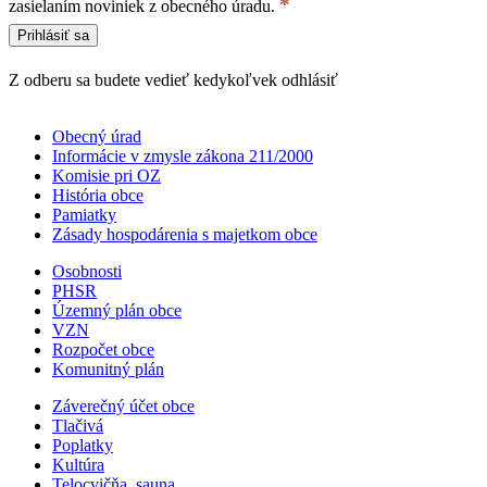
*
zasielaním noviniek z obecného úradu.
Z odberu sa budete vedieť kedykoľvek odhlásiť
Obecný úrad
Informácie v zmysle zákona 211/2000
Komisie pri OZ
História obce
Pamiatky
Zásady hospodárenia s majetkom obce
Osobnosti
PHSR
Územný plán obce
VZN
Rozpočet obce
Komunitný plán
Záverečný účet obce
Tlačivá
Poplatky
Kultúra
Telocvičňa, sauna