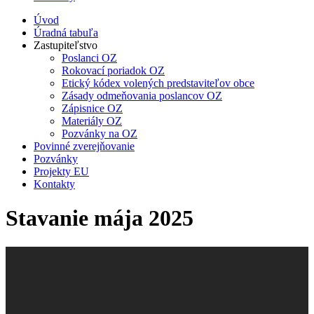
Úvod
Úradná tabuľa
Zastupiteľstvo
Poslanci OZ
Rokovací poriadok OZ
Etický kódex volených predstaviteľov obce
Zásady odmeňovania poslancov OZ
Zápisnice OZ
Materiály OZ
Pozvánky na OZ
Povinné zverejňovanie
Pozvánky
Projekty EU
Kontakty
Stavanie mája 2025