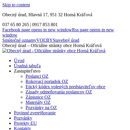
Skip to content
Obecný úrad, Hlavná 17, 951 32 Horná Kráľová
037 65 80 265 | 0917 853 801
Facebook page opens in new window
Rss page opens in new
window
Smútočné oznamy
VOĽBY
Stavebný úrad
Obecný úrad – Oficiálne stránky obce Horná Kráľová
Úvod
Úradná tabuľa
Zastupiteľstvo
Poslanci OZ
Rokovací poriadok OZ
Etický kódex volených predstaviteľov obce
Zásady odmeňovania poslancov OZ
Zápisnice OZ
Materiály OZ
Pozvánky na OZ
Povinné zverejňovanie
Pozvánky
Projekty EU
Kontakty