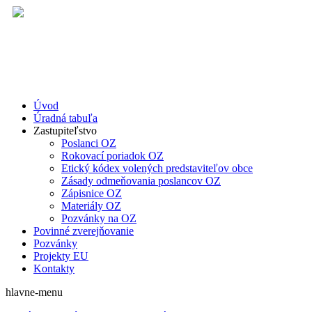
Úvod
Úradná tabuľa
Zastupiteľstvo
Poslanci OZ
Rokovací poriadok OZ
Etický kódex volených predstaviteľov obce
Zásady odmeňovania poslancov OZ
Zápisnice OZ
Materiály OZ
Pozvánky na OZ
Povinné zverejňovanie
Pozvánky
Projekty EU
Kontakty
hlavne-menu