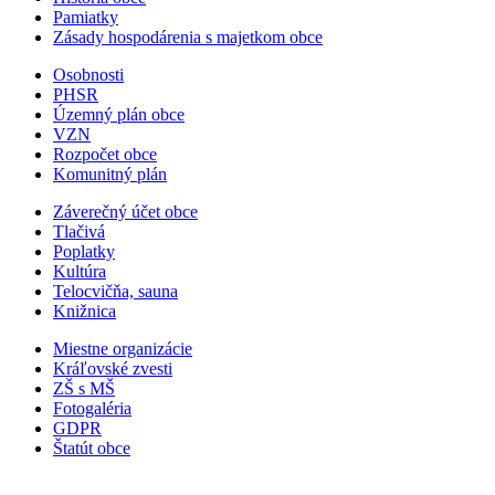
Pamiatky
Zásady hospodárenia s majetkom obce
Osobnosti
PHSR
Územný plán obce
VZN
Rozpočet obce
Komunitný plán
Záverečný účet obce
Tlačivá
Poplatky
Kultúra
Telocvičňa, sauna
Knižnica
Miestne organizácie
Kráľovské zvesti
ZŠ s MŠ
Fotogaléria
GDPR
Štatút obce