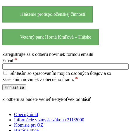
Hlásenie protispoločenskej činnosti
Veterný park Horná Kráľová – Hájske
Zaregistrujte sa k odberu noviniek formou emailu
*
Email
Súhlasím so spracovaním mojich osobných údajov a so
*
zasielaním noviniek z obecného úradu.
Z odberu sa budete vedieť kedykoľvek odhlásiť
Obecný úrad
Informácie v zmysle zákona 211/2000
Komisie pri OZ
História obce