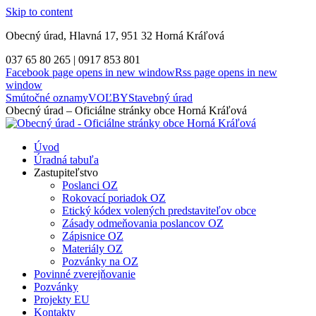
Skip to content
Obecný úrad, Hlavná 17, 951 32 Horná Kráľová
037 65 80 265 | 0917 853 801
Facebook page opens in new window
Rss page opens in new
window
Smútočné oznamy
VOĽBY
Stavebný úrad
Obecný úrad – Oficiálne stránky obce Horná Kráľová
Úvod
Úradná tabuľa
Zastupiteľstvo
Poslanci OZ
Rokovací poriadok OZ
Etický kódex volených predstaviteľov obce
Zásady odmeňovania poslancov OZ
Zápisnice OZ
Materiály OZ
Pozvánky na OZ
Povinné zverejňovanie
Pozvánky
Projekty EU
Kontakty