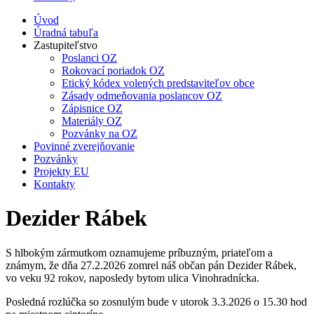
Úvod
Úradná tabuľa
Zastupiteľstvo
Poslanci OZ
Rokovací poriadok OZ
Etický kódex volených predstaviteľov obce
Zásady odmeňovania poslancov OZ
Zápisnice OZ
Materiály OZ
Pozvánky na OZ
Povinné zverejňovanie
Pozvánky
Projekty EU
Kontakty
Dezider Rábek
S hlbokým zármutkom oznamujeme príbuzným, priateľom a
známym, že dňa 27.2.2026 zomrel náš občan pán Dezider Rábek,
vo veku 92 rokov, naposledy bytom ulica Vinohradnícka.
Posledná rozlúčka so zosnulým bude v utorok 3.3.2026 o 15.30 hod