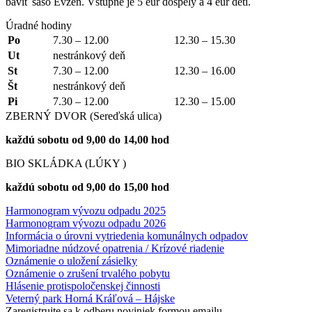
baviť šašo Evžen. Vstupné je 5 eur dospelý a 4 eur deti.
Úradné hodiny
Po
7.30 – 12.00
12.30 – 15.30
Ut
nestránkový deň
St
7.30 – 12.00
12.30 – 16.00
Št
nestránkový deň
Pi
7.30 – 12.00
12.30 – 15.00
ZBERNÝ DVOR (Sereďská ulica)
každú sobotu od 9,00 do 14,00 hod
BIO SKLÁDKA (LÚKY )
každú sobotu od 9,00 do 15,00 hod
Harmonogram vývozu odpadu 2025
Harmonogram vývozu odpadu 2026
Informácia o úrovni vytriedenia komunálnych odpadov
Mimoriadne núdzové opatrenia / Krízové riadenie
Oznámenie o uložení zásielky
Oznámenie o zrušení trvalého pobytu
Hlásenie protispoločenskej činnosti
Veterný park Horná Kráľová – Hájske
Zaregistrujte sa k odberu noviniek formou emailu