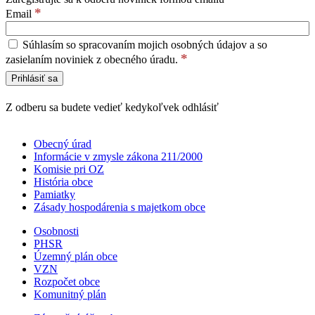
*
Email
Súhlasím so spracovaním mojich osobných údajov a so
*
zasielaním noviniek z obecného úradu.
Z odberu sa budete vedieť kedykoľvek odhlásiť
Obecný úrad
Informácie v zmysle zákona 211/2000
Komisie pri OZ
História obce
Pamiatky
Zásady hospodárenia s majetkom obce
Osobnosti
PHSR
Územný plán obce
VZN
Rozpočet obce
Komunitný plán