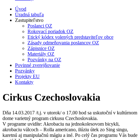
Úvod
Úradná tabuľa
Zastupiteľstvo
Poslanci OZ
Rokovací poriadok OZ
Etický kódex volených predstaviteľov obce
Zásady odmeňovania poslancov OZ
Zápisnice OZ
Materiály OZ
Pozvánky na OZ
Povinné zverejňovanie
Pozvánky
Projekty EU
Kontakty
Cirkus Czechoslovakia
Dňa 14.03.2017 /t.j. v utorok/ o 17,00 hod sa uskutoční v kultúrnom
dome varietný program cirkusu Czechoslovakia.
V programe uvidíte: Akrobaciu na jednokolesovom bicykli,
akrobaciu válcoch – Rolla americano, ilúziu útek zo Sing singu,
karetnú aj manipulačnú mágiu a iné. Po celý čas programu Vás bude