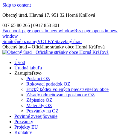
Skip to content
Obecný úrad, Hlavná 17, 951 32 Horná Kráľová
037 65 80 265 | 0917 853 801
Facebook page opens in new window
Rss page opens in new
window
Smútočné oznamy
VOĽBY
Stavebný úrad
Obecný úrad – Oficiálne stránky obce Horná Kráľová
Úvod
Úradná tabuľa
Zastupiteľstvo
Poslanci OZ
Rokovací poriadok OZ
Etický kódex volených predstaviteľov obce
Zásady odmeňovania poslancov OZ
Zápisnice OZ
Materiály OZ
Pozvánky na OZ
Povinné zverejňovanie
Pozvánky
Projekty EU
Kontakty