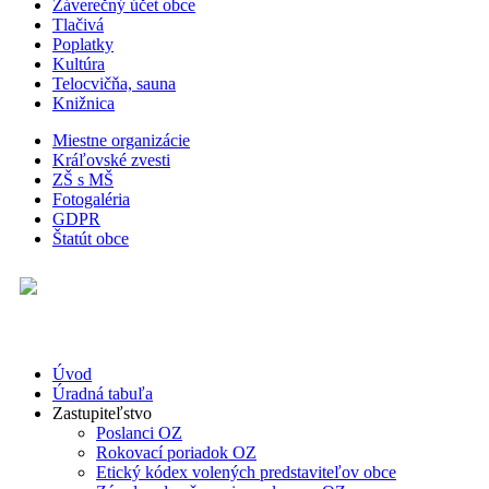
Záverečný účet obce
Tlačivá
Poplatky
Kultúra
Telocvičňa, sauna
Knižnica
Miestne organizácie
Kráľovské zvesti
ZŠ s MŠ
Fotogaléria
GDPR
Štatút obce
Úvod
Úradná tabuľa
Zastupiteľstvo
Poslanci OZ
Rokovací poriadok OZ
Etický kódex volených predstaviteľov obce