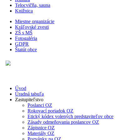
Telocvičňa, sauna
Knižnica
Miestne organizácie
Kráľovské zvesti
ZŠ s MŠ
Fotogaléria
GDPR
Štatút obce
Úvod
Úradná tabuľa
Zastupiteľstvo
Poslanci OZ
Rokovací poriadok OZ
Etický kódex volených predstaviteľov obce
Zásady odmeňovania poslancov OZ
Zápisnice OZ
Materiály OZ
Pozvánky na OZ