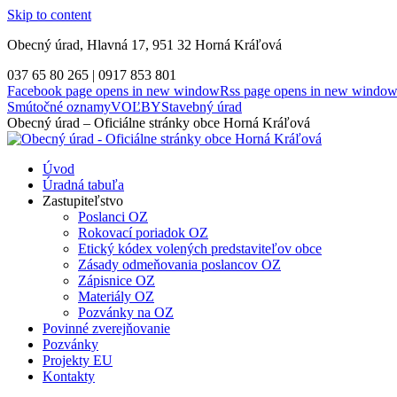
Skip to content
Obecný úrad, Hlavná 17, 951 32 Horná Kráľová
037 65 80 265 | 0917 853 801
Facebook page opens in new window
Rss page opens in new windo
Smútočné oznamy
VOĽBY
Stavebný úrad
Obecný úrad – Oficiálne stránky obce Horná Kráľová
Úvod
Úradná tabuľa
Zastupiteľstvo
Poslanci OZ
Rokovací poriadok OZ
Etický kódex volených predstaviteľov obce
Zásady odmeňovania poslancov OZ
Zápisnice OZ
Materiály OZ
Pozvánky na OZ
Povinné zverejňovanie
Pozvánky
Projekty EU
Kontakty