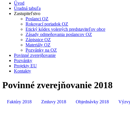
Úvod
Úradná tabuľa
Zastupiteľstvo
Poslanci OZ
Rokovací poriadok OZ
Etický kódex volených predstaviteľov obce
Zásady odmeňovania poslancov OZ
Zápisnice OZ
Materiály OZ
Pozvánky na OZ
Povinné zverejňovanie
Pozvánky
Projekty EU
Kontakty
Povinné zverejňovanie 2018
Faktúry 2018
Zmluvy 2018
Objednávky 2018
Výzvy