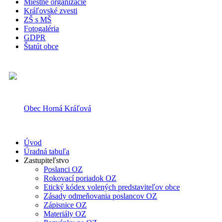
Miestne organizácie
Kráľovské zvesti
ZŠ s MŠ
Fotogaléria
GDPR
Štatút obce
Obec Horná Kráľová
Úvod
Úradná tabuľa
Zastupiteľstvo
Poslanci OZ
Rokovací poriadok OZ
Etický kódex volených predstaviteľov obce
Zásady odmeňovania poslancov OZ
Zápisnice OZ
Materiály OZ