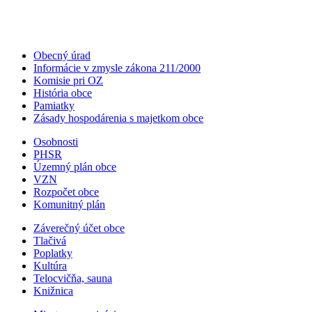
Obecný úrad
Informácie v zmysle zákona 211/2000
Komisie pri OZ
História obce
Pamiatky
Zásady hospodárenia s majetkom obce
Osobnosti
PHSR
Územný plán obce
VZN
Rozpočet obce
Komunitný plán
Záverečný účet obce
Tlačivá
Poplatky
Kultúra
Telocvičňa, sauna
Knižnica