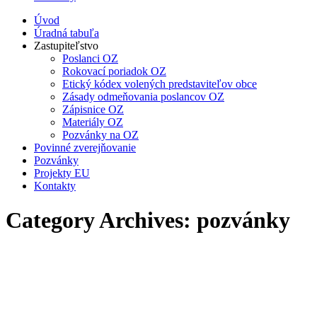
Úvod
Úradná tabuľa
Zastupiteľstvo
Poslanci OZ
Rokovací poriadok OZ
Etický kódex volených predstaviteľov obce
Zásady odmeňovania poslancov OZ
Zápisnice OZ
Materiály OZ
Pozvánky na OZ
Povinné zverejňovanie
Pozvánky
Projekty EU
Kontakty
Category Archives:
pozvánky