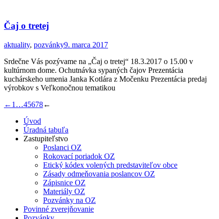
Čaj o tretej
aktuality
,
pozvánky
9. marca 2017
Srdečne Vás pozývame na „Čaj o tretej“ 18.3.2017 o 15.00 v
kultúrnom dome. Ochutnávka sypaných čajov Prezentácia
kuchárskeho umenia Janka Kotlára z Močenku Prezentácia predaj
výrobkov s Veľkonočnou tematikou
←
1
…
4
5
6
7
8
←
Úvod
Úradná tabuľa
Zastupiteľstvo
Poslanci OZ
Rokovací poriadok OZ
Etický kódex volených predstaviteľov obce
Zásady odmeňovania poslancov OZ
Zápisnice OZ
Materiály OZ
Pozvánky na OZ
Povinné zverejňovanie
Pozvánky