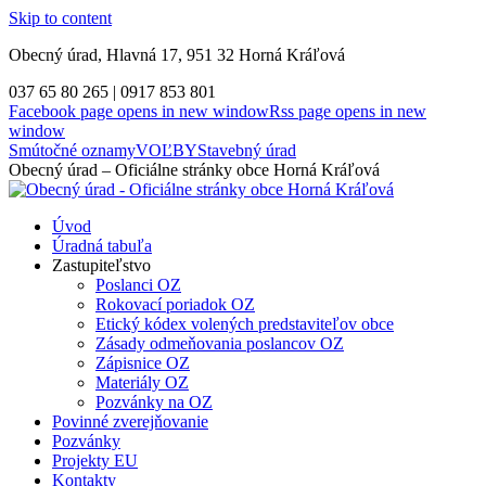
Skip to content
Obecný úrad, Hlavná 17, 951 32 Horná Kráľová
037 65 80 265 | 0917 853 801
Facebook page opens in new window
Rss page opens in new
window
Smútočné oznamy
VOĽBY
Stavebný úrad
Obecný úrad – Oficiálne stránky obce Horná Kráľová
Úvod
Úradná tabuľa
Zastupiteľstvo
Poslanci OZ
Rokovací poriadok OZ
Etický kódex volených predstaviteľov obce
Zásady odmeňovania poslancov OZ
Zápisnice OZ
Materiály OZ
Pozvánky na OZ
Povinné zverejňovanie
Pozvánky
Projekty EU
Kontakty