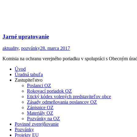
Jarné upratovanie
aktuality
,
pozvánky
28. marca 2017
Komisia na ochranu verejného poriadku v spolupráci s Obecným úrado
Úvod
Úradná tabuľa
Zastupiteľstvo
Poslanci OZ
Rokovací poriadok OZ
Etický kódex volených predstaviteľov obce
Zásady odmeňovania poslancov OZ
Zápisnice OZ
Materiály OZ
Pozvánky na OZ
Povinné zverejňovanie
Pozvánky
Projekty EU