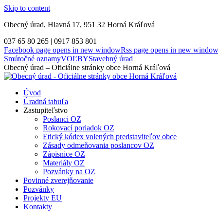
Skip to content
Obecný úrad, Hlavná 17, 951 32 Horná Kráľová
037 65 80 265 | 0917 853 801
Facebook page opens in new window
Rss page opens in new windo
Smútočné oznamy
VOĽBY
Stavebný úrad
Obecný úrad – Oficiálne stránky obce Horná Kráľová
Úvod
Úradná tabuľa
Zastupiteľstvo
Poslanci OZ
Rokovací poriadok OZ
Etický kódex volených predstaviteľov obce
Zásady odmeňovania poslancov OZ
Zápisnice OZ
Materiály OZ
Pozvánky na OZ
Povinné zverejňovanie
Pozvánky
Projekty EU
Kontakty