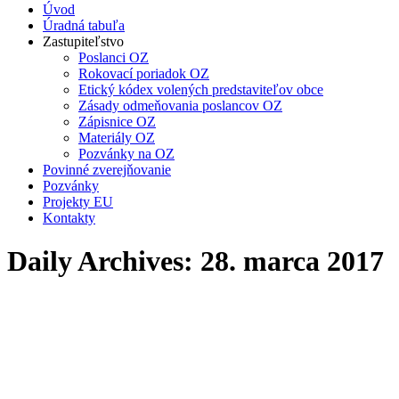
Úvod
Úradná tabuľa
Zastupiteľstvo
Poslanci OZ
Rokovací poriadok OZ
Etický kódex volených predstaviteľov obce
Zásady odmeňovania poslancov OZ
Zápisnice OZ
Materiály OZ
Pozvánky na OZ
Povinné zverejňovanie
Pozvánky
Projekty EU
Kontakty
Daily Archives:
28. marca 2017