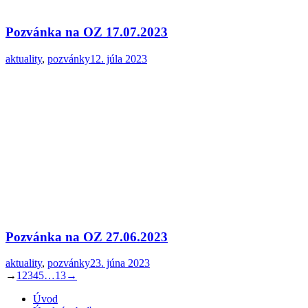
Pozvánka na OZ 17.07.2023
aktuality
,
pozvánky
12. júla 2023
Pozvánka na OZ 27.06.2023
aktuality
,
pozvánky
23. júna 2023
→
1
2
3
4
5
…
13
→
Úvod