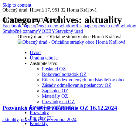
Skip to content
Obecný úrad, Hlavná 17, 951 32 Horná Kráľová
Category Archives:
aktuality
037 65 80 265 | 0917 853 801
Facebook page opens in new window
Rss page opens in new windo
Smútočné oznamy
VOĽBY
Stavebný úrad
Obecný úrad – Oficiálne stránky obce Horná Kráľová
Úvod
Úradná tabuľa
Zastupiteľstvo
Poslanci OZ
Rokovací poriadok OZ
Etický kódex volených predstaviteľov obce
Zásady odmeňovania poslancov OZ
Zápisnice OZ
Materiály OZ
Pozvánky na OZ
Povinné zverejňovanie
Pozvánka na štvrté zasadnutie OZ 16.12.2024
Pozvánky
Projekty EU
aktuality
,
pozvánky
10. decembra 2024
Kontakty