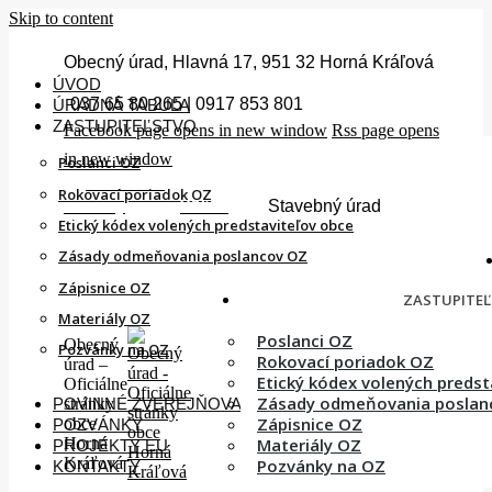
Skip to content
Obecný úrad, Hlavná 17, 951 32 Horná Kráľová
ÚVOD
037 65 80 265 | 0917 853 801
ÚRADNÁ TABUĽA
ZASTUPITEĽSTVO
Facebook page opens in new window
Rss page opens
in new window
Poslanci OZ
Smútočné
Rokovací poriadok OZ
oznamy
Stavebný úrad
VOĽBY
Etický kódex volených predstaviteľov obce
Zásady odmeňovania poslancov OZ
Zápisnice OZ
ZASTUPITE
Materiály OZ
Poslanci OZ
Obecný
Pozvánky na OZ
Rokovací poriadok OZ
úrad –
Etický kódex volených predst
Oficiálne
Zásady odmeňovania poslan
stránky
POVINNÉ ZVEREJŇOVANIE
Zápisnice OZ
obce
POZVÁNKY
Horná
Materiály OZ
PROJEKTY EU
Kráľová
Pozvánky na OZ
KONTAKTY