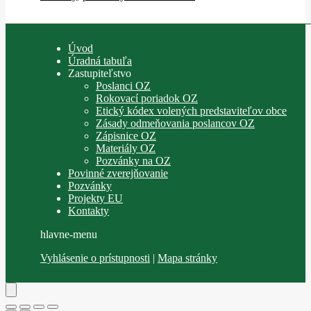
Úvod
Úradná tabuľa
Zastupiteľstvo
Poslanci OZ
Rokovací poriadok OZ
Etický kódex volených predstaviteľov obce
Zásady odmeňovania poslancov OZ
Zápisnice OZ
Materiály OZ
Pozvánky na OZ
Povinné zverejňovanie
Pozvánky
Projekty EU
Kontakty
hlavne-menu
Vyhlásenie o prístupnosti
|
Mapa stránky