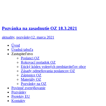
Pozvánka na zasadnutie OZ 18.3.2021
aktuality
,
pozvánky
12. marca 2021
Úvod
Úradná tabuľa
Zastupiteľstvo
Poslanci OZ
Rokovací poriadok OZ
Etický kódex volených predstaviteľov obce
Zásady odmeňovania poslancov OZ
Zápisnice OZ
Materiály OZ
Pozvánky na OZ
Povinné zverejňovanie
Pozvánky
Projekty EU
Kontakty