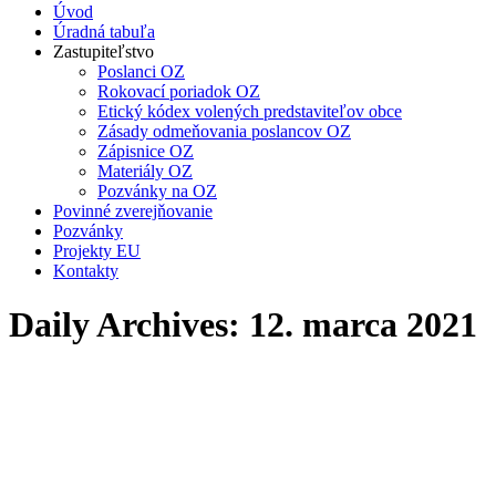
Úvod
Úradná tabuľa
Zastupiteľstvo
Poslanci OZ
Rokovací poriadok OZ
Etický kódex volených predstaviteľov obce
Zásady odmeňovania poslancov OZ
Zápisnice OZ
Materiály OZ
Pozvánky na OZ
Povinné zverejňovanie
Pozvánky
Projekty EU
Kontakty
Daily Archives:
12. marca 2021