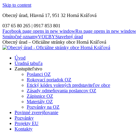
Skip to content
Obecný úrad, Hlavná 17, 951 32 Horná Kráľová
037 65 80 265 | 0917 853 801
Facebook page opens in new window
Rss page opens in new windo
Smútočné oznamy
VOĽBY
Stavebný úrad
Obecný úrad – Oficiálne stránky obce Horná Kráľová
Úvod
Úradná tabuľa
Zastupiteľstvo
Poslanci OZ
Rokovací poriadok OZ
Etický kódex volených predstaviteľov obce
Zásady odmeňovania poslancov OZ
Zápisnice OZ
Materiály OZ
Pozvánky na OZ
Povinné zverejňovanie
Pozvánky
Projekty EU
Kontakty