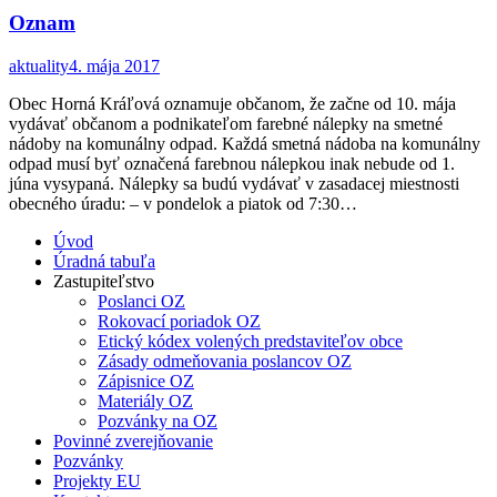
Oznam
aktuality
4. mája 2017
Obec Horná Kráľová oznamuje občanom, že začne od 10. mája
vydávať občanom a podnikateľom farebné nálepky na smetné
nádoby na komunálny odpad. Každá smetná nádoba na komunálny
odpad musí byť označená farebnou nálepkou inak nebude od 1.
júna vysypaná. Nálepky sa budú vydávať v zasadacej miestnosti
obecného úradu: – v pondelok a piatok od 7:30…
Úvod
Úradná tabuľa
Zastupiteľstvo
Poslanci OZ
Rokovací poriadok OZ
Etický kódex volených predstaviteľov obce
Zásady odmeňovania poslancov OZ
Zápisnice OZ
Materiály OZ
Pozvánky na OZ
Povinné zverejňovanie
Pozvánky
Projekty EU