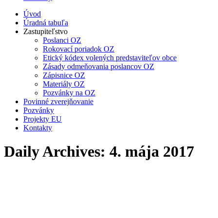
Úvod
Úradná tabuľa
Zastupiteľstvo
Poslanci OZ
Rokovací poriadok OZ
Etický kódex volených predstaviteľov obce
Zásady odmeňovania poslancov OZ
Zápisnice OZ
Materiály OZ
Pozvánky na OZ
Povinné zverejňovanie
Pozvánky
Projekty EU
Kontakty
Daily Archives:
4. mája 2017