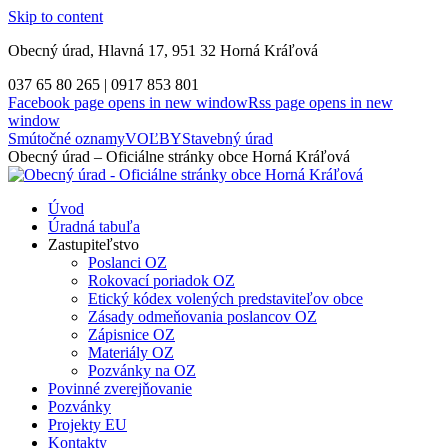
Skip to content
Obecný úrad, Hlavná 17, 951 32 Horná Kráľová
037 65 80 265 | 0917 853 801
Facebook page opens in new window
Rss page opens in new
window
Smútočné oznamy
VOĽBY
Stavebný úrad
Obecný úrad – Oficiálne stránky obce Horná Kráľová
Úvod
Úradná tabuľa
Zastupiteľstvo
Poslanci OZ
Rokovací poriadok OZ
Etický kódex volených predstaviteľov obce
Zásady odmeňovania poslancov OZ
Zápisnice OZ
Materiály OZ
Pozvánky na OZ
Povinné zverejňovanie
Pozvánky
Projekty EU
Kontakty